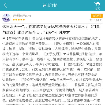


评论详情
首页
行者旅行meet
金骆驼
2018-04-11
这里水天一色，你将感受到无比纯净的蓝天和湖水；【门票
与建议】建议游玩半天，4到6个小时左右
❤【梦中的普达措】 曾经我只知道普达措是张杰和谢娜结婚的地方，
也曾幻想过无数的浪漫与美景…… 【普达措初遇】 ❤4000米左右海
拔，地质，湖泊，湿地，森林草甸，古河溪流，珍稀野生动物，共同
构成了这样一个童话世界。 【关于交通】 ❤从香格里拉到普达措，每
天都有班车，最早8点，最晚11点，返回香格里拉，最晚是17点，票价
15元。建议游玩半天，4到6个小时左右。 【门票与建议】 ❤普达措的
门票是通票，258元（138元的门票和120元的车票） 关于吃的的，建
议可以在香格里拉吃完早饭，再前往普达措，当然也可以携带食品，
边吃边走。 【我经历的普达措】 ❤这里水天一色，你将感受到无比纯
净的的蓝天和湖水，这就是离天堂最近的地方——香格里拉普达措国
家森林公园 如果说，在云南你想找一个艳遇的地方，别人会告诉你一
定是丽江；可是你是否知道香格里拉普达措那童话世界般美丽的景
色。如果你没曾去过，那默默在心中畅想..... 普达措是中国第一个陆