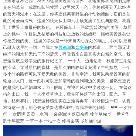
上国家森林公园，秋天的这里美过童话世界，在这里你将见到的是阳
光色的草甸、成群结队的牧群；这里水天一色，你将感受到无比纯净
的蓝天和湖水；在这里，你将近距离和野生的小动物接触，它们是如
此的可爱而淘气；这里的秋天从山脚到山顶充满了生机与黯然，我看
到了世界上难最得的秋色。 在环保车上一路欣赏普达措的美景，草原
上的牦牛、羊群以及枯萎的树枝加上放牧的姑娘那一幅幅美景足矣让
你感受她的美。 这里的享受是一种来自内心深处的满足，我可以把自
己融入这里的一切。当我走在
属都湖
和
碧塔海
的栈道上，面向那无比
纯净的湖水和无比干净的蓝天，呼吸着来自最真实大自然的空气，我
想这应该是最享受的旅行记忆了。 一个人，边走边看，栈道穿过湖边
的沼泽，穿过原始的森林，是那么的幽静却又充满了生机黯然，一个
多小时的路程可以享受无数的美景。非常幸运，我可以乘坐景区的邮
轮返回入口，这一刻我可以更加清晰的看到湖边的美景，当然更重要
的是我可以面朝湖水，闭上眼睛，在迎面风吹中度过这一切。 在普达
措的出口，我一个人坐着草地上，欣赏即将落下的太阳，阳光、草
地、枯树和我，我想这种感觉实在是难得再有，我珍惜这一切，认真
对待这一切，用心去感受普达措和旅行给我带来的触感。 ❤❤ 一次旅
行 一次圆满 盈盈一水间 一朵朵潋滟 落日余晖 牧羊草甸 忆一世芳华
韵千年流芳 一草一木 一枯一石 修得圆满 尽如画中游