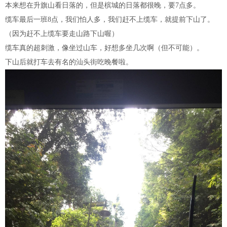
本来想在升旗山看日落的，但是槟城的日落都很晚，要7点多。
缆车最后一班8点，我们怕人多，我们赶不上缆车，就提前下山了。
（因为赶不上缆车要走山路下山喔）
缆车真的超刺激，像坐过山车，好想多坐几次啊（但不可能）。
下山后就打车去有名的汕头街吃晚餐啦。