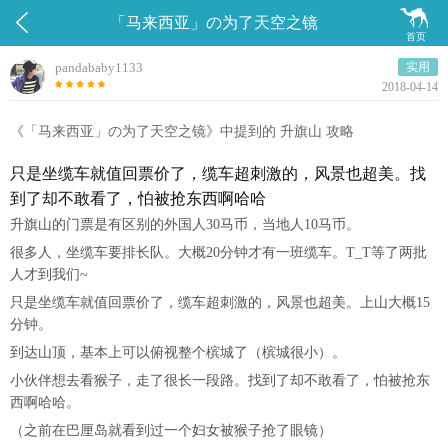


「马来西亚」の为了天空之镜
首页
pandababy1133
实用
2018-04-14
《「马来西亚」の为了天空之镜》中提到的 升旗山 攻略
只是坐缆车就值回票价了，缆车超刺激的，风景也超美。找
到了却不敢看了，怕被抢东西啊哈哈
升旗山的门票是有区别的外国人30马币，当地人10马币。
很多人，坐缆车要排长队。大概20分钟才有一班缆车。T_T等了两批
人才到我们~
只是坐缆车就值回票价了，缆车超刺激的，风景也超美。上山大概15
分钟。
到达山顶，基本上可以俯视整个槟城了（槟城很小）。
小伙伴想去看猴子，走了很长一段路。找到了却不敢看了，怕被抢东
西啊哈哈。
（之前在巴厘岛就看到过一个妇女被猴子抢了眼镜）