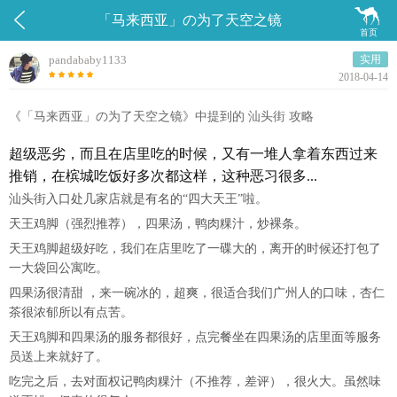


「马来西亚」の为了天空之镜
首页
pandababy1133
实用
2018-04-14
《「马来西亚」の为了天空之镜》中提到的 汕头街 攻略
超级恶劣，而且在店里吃的时候，又有一堆人拿着东西过来
推销，在槟城吃饭好多次都这样，这种恶习很多...
汕头街入口处几家店就是有名的“四大天王”啦。
天王鸡脚（强烈推荐），四果汤，鸭肉粿汁，炒裸条。
天王鸡脚超级好吃，我们在店里吃了一碟大的，离开的时候还打包了
一大袋回公寓吃。
四果汤很清甜 ，来一碗冰的，超爽，很适合我们广州人的口味，杏仁
茶很浓郁所以有点苦。
天王鸡脚和四果汤的服务都很好，点完餐坐在四果汤的店里面等服务
员送上来就好了。
吃完之后，去对面权记鸭肉粿汁（不推荐，差评），很火大。虽然味