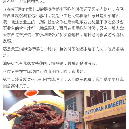
道不错，但真的很气人。
（在权记鸭肉粿汁点完餐找位置坐下吃的时候还要强制点饮料，在马
来西亚就槟城有这种恶习，就是业主把商铺租给店家只是租个铺面
哦，地还是业主的，所以就是说你在店铺吃东西要想坐下来吃必须要
买业主的饮料才行，超级恶劣，而且在店里吃的时候，又有一堆人拿
着东西过来推销，在槟城吃饭好多次都这样，这种恶习很多游客都很
反感。）
还是天王鸡脚值得强推，我们打包的时候她还多给了几勺，吃得很满
足。
汕头街也有几家卖榴莲的，怕被骗，最后还是没有买。
不过后来在吉隆坡吃到猫山王啦，哈，很满足。
第二天凌晨就要坐飞机回吉隆坡了，因此吃完晚餐，我们就早早打车
回公寓休息了。