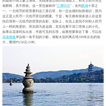
的圆形小洞上蒙上薄纸，光线便透过纸印在湖面上，和天上的月亮交
相辉映，美不胜收。这一景也被称作“
三潭印月
”，名列
西湖
十景之
一。一元纸币的背景看到这三座石塔，你一定会感到似曾相识，因为
这正是人民币一元纸币背后的图案。于是，每天都有很多游人在这里
拍石塔和一元纸币的背景的合影。实际上，在岛上是找不到和人民币
上一样的角度的。而且因为是远观，其实也看不清三塔身上的小孔。
如果从花港码头出发，半路可见到石塔，如果想要靠近了看，可以在
花港观鱼
岸边租一条手划的小船，请船夫划到离石塔100米左右的地
方，费用约150元/小时。