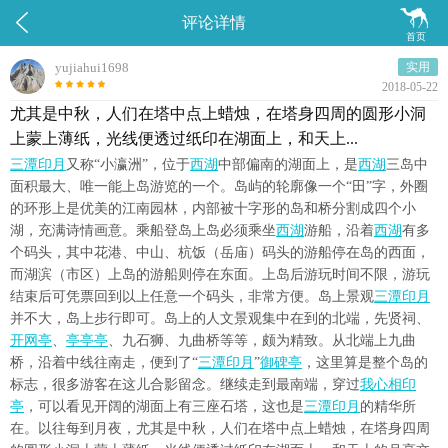


评论详情
首页
yujiahui1698
实用
2018-05-22
尤其是中秋，人们在塔中点上蜡烛，在塔身四周的圆形小洞
上蒙上薄纸，光线便透过纸印在湖面上，和天上...
三潭印月
又称“小瀛洲”，位于
西湖
中部偏南的湖面上，是
西湖
三岛中
面积最大、唯一能上岛游览的一个。岛屿的轮廓像一个“田”字，外圈
的环形上是优美的江南园林，内部被十字形的岛和桥分割成四个小
湖，充满诗情画意。乘船登岛上岛必须乘坐
西湖
游船，沿着
西湖
有多
个码头，其中花港、中山、杭饭（岳庙）码头的游船停在岛的西面，
而湖滨（市区）上岛的游船则停在东面。上岛后游玩时间不限，游玩
结束后可凭票回到以上任意一个码头，非常方便。岛上景观
三潭印月
并不大，岛上步行即可。岛上的人文景观集中在到的北端，先贤祠、
开网亭
、
亭亭亭
、九石狮、九曲桥等等，颇为精致。从北端上九曲
桥，沿着中线往南走，便到了“
三潭印月
”
御碑亭
，这里算是整个岛的
标志，很多游客在这儿合影留念。继续走到最南端，穿过
我心相印
亭
，可以看见开阔的湖面上有三座石塔，这也是
三潭印月
的精华所
在。以往每到月夜，尤其是中秋，人们在塔中点上蜡烛，在塔身四周