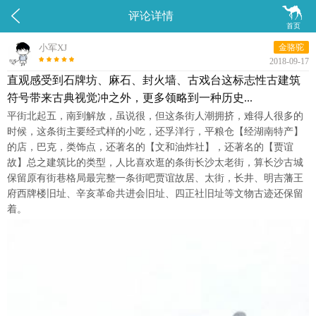


评论详情
首页
小军XJ
金骆驼
2018-09-17
直观感受到石牌坊、麻石、封火墙、古戏台这标志性古建筑
符号带来古典视觉冲之外，更多领略到一种历史...
平街北起五，南到解放，虽说很，但这条街人潮拥挤，难得人很多的
时候，这条街主要经式样的小吃，还孚洋行，平粮仓【经湖南特产】
的店，巴克，类饰点，还著名的【文和油炸社】，还著名的【贾谊
故】总之建筑比的类型，人比喜欢逛的条街长沙太老街，算长沙古城
保留原有街巷格局最完整一条街吧贾谊故居、太街，长井、明吉藩王
府西牌楼旧址、辛亥革命共进会旧址、四正社旧址等文物古迹还保留
着。