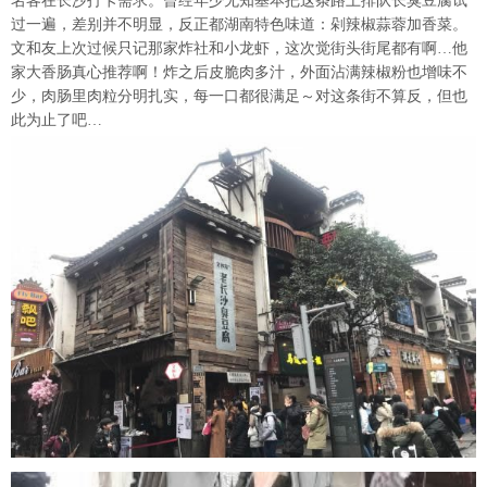
名客在长沙打卡需求。曾经年少无知基本把这条路上排队长臭豆腐试
过一遍，差别并不明显，反正都湖南特色味道：剁辣椒蒜蓉加香菜。
文和友上次过候只记那家炸社和小龙虾，这次觉街头街尾都有啊…他
家大香肠真心推荐啊！炸之后皮脆肉多汁，外面沾满辣椒粉也增味不
少，肉肠里肉粒分明扎实，每一口都很满足～对这条街不算反，但也
此为止了吧…