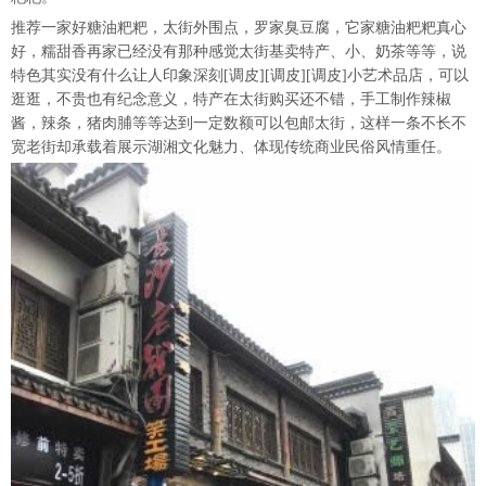
推荐一家好糖油粑粑，太街外围点，罗家臭豆腐，它家糖油粑粑真心
好，糯甜香再家已经没有那种感觉太街基卖特产、小、奶茶等等，说
特色其实没有什么让人印象深刻[调皮][调皮][调皮]小艺术品店，可以
逛逛，不贵也有纪念意义，特产在太街购买还不错，手工制作辣椒
酱，辣条，猪肉脯等等达到一定数额可以包邮太街，这样一条不长不
宽老街却承载着展示湖湘文化魅力、体现传统商业民俗风情重任。