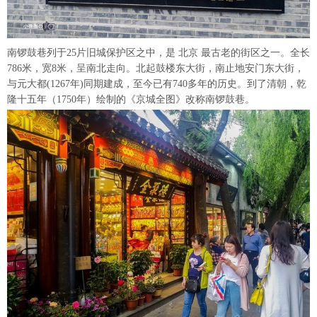
南锣鼓巷列于25片旧城保护区之中，是 北京 最古老的街区之一。全长
786米，宽8米，呈南北走向。北起鼓楼东大街，南止地安门东大街，
与元大都(1267年)同期建成，至今已有740多年的历史。到了清朝，乾
隆十五年（1750年）绘制的《京城全图》改称南锣鼓巷。