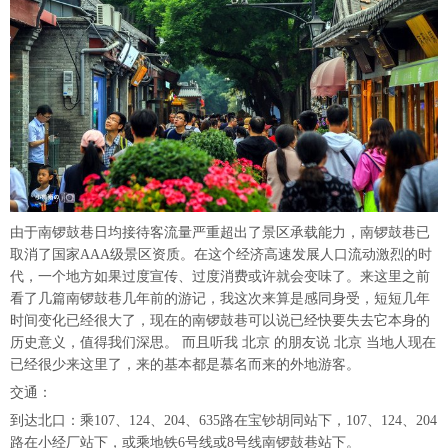
由于南锣鼓巷日均接待客流量严重超出了景区承载能力，南锣鼓巷已
取消了国家AAA级景区资质。在这个经济高速发展人口流动激烈的时
代，一个地方如果过度宣传、过度消费或许就会变味了。来这里之前
看了几篇南锣鼓巷几年前的游记，我这次来算是感同身受，短短几年
时间变化已经很大了，现在的南锣鼓巷可以说已经快要失去它本身的
历史意义，值得我们深思。 而且听我 北京 的朋友说 北京 当地人现在
已经很少来这里了，来的基本都是慕名而来的外地游客。
交通：
到达北口：乘107、124、204、635路在宝钞胡同站下，107、124、204
路在小经厂站下，或乘地铁6号线或8号线南锣鼓巷站下。