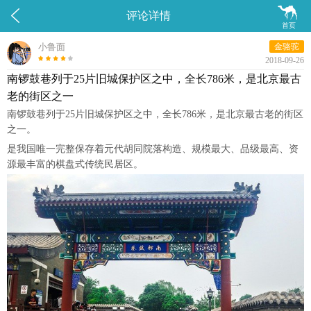


评论详情
首页
小鲁面
金骆驼
2018-09-26
南锣鼓巷列于25片旧城保护区之中，全长786米，是北京最古
老的街区之一
南锣鼓巷列于25片旧城保护区之中，全长786米，是北京最古老的街区
之一。
是我国唯一完整保存着元代胡同院落构造、规模最大、品级最高、资
源最丰富的棋盘式传统民居区。