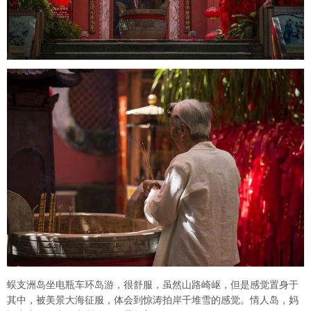
蜈支洲岛坐电瓶车环岛游，很舒服，虽然山路崎岖，但是感觉置身于
其中，被美景大海征服，体会到惊涛拍岸千堆雪的感觉。情人岛，妈