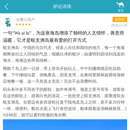


评论详情
首页
去哪儿用户
金骆驼
2018-12-20
一句“Wa ai lu”，为这座海岛增添了独特的人文情怀，善意而
温暖，它才是蜈支洲岛最有爱的打开方式
蜈支洲岛，中国的马尔代夫，很多人向往和期待的地方，每一个角落
都释放出让人回味的气息；细腻白净的银沙；由通明到碧绿到浅蓝的
海水；海滩边热带风情树；
网购了岛上的一日游，早上登岛开始玩儿，中午到珊瑚酒店吃自助
餐，下午继续玩耍，傍晚离岛，回亚龙湾，在奥特莱斯林姐香味海鲜
店饱餐一顿，这一天简直太充实！完全不会浪费时间。
码头有许多不同名字的邮轮，如牛奇洲号、海棠之星号等等，游客坐
在这些邮轮上，踏着白色的浪花，一批批登上蜈支洲岛，搭乘渡轮去
蜈支洲岛。在那边有多班游轮往复于陆地及岛上之间，差不多20分钟
一班，很便利。船在水面上飞行有些波动，船体跟着波浪崎岖摇晃，2
0分钟后，就可以看到明澈的海水啊。