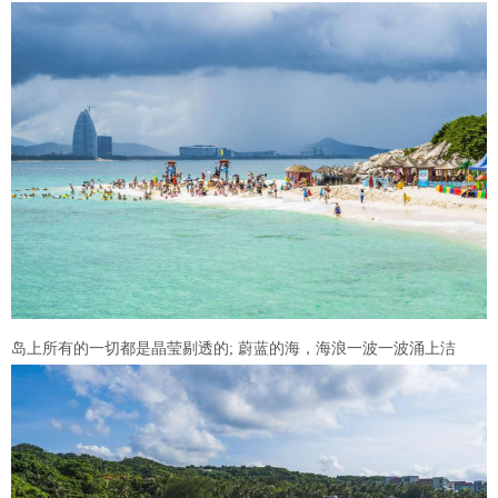
岛上所有的一切都是晶莹剔透的; 蔚蓝的海，海浪一波一波涌上洁