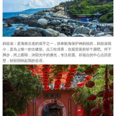
妈祖庙：是海南古老的庙宇之一，供奉航海保护神妈祖的，妈祖庙很
小，是岛上唯一的古建筑。点三柱清香，在观音面前祈个愿吧。停下
脚步，闭上眼睛，沐阳光中的佛光，专注祈愿。祈福台的中心点回音
壁，轻轻回响起我的念语。