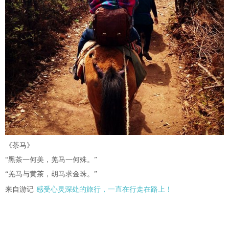
《茶马》
“黑茶一何美，羌马一何殊。”
“羌马与黄茶，胡马求金珠。”
来自游记
感受心灵深处的旅行，一直在行走在路上！