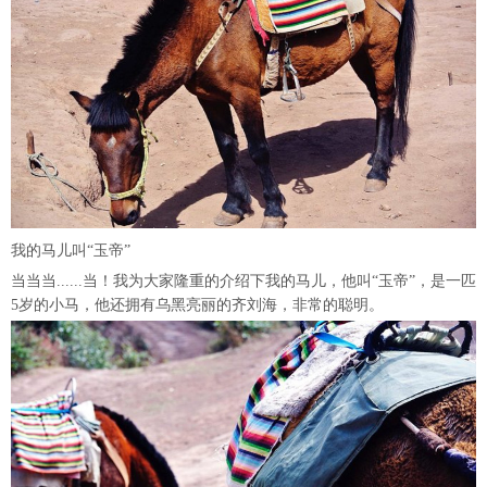
我的马儿叫“玉帝”
当当当......当！我为大家隆重的介绍下我的马儿，他叫“玉帝”，是一匹
5岁的小马，他还拥有乌黑亮丽的齐刘海，非常的聪明。