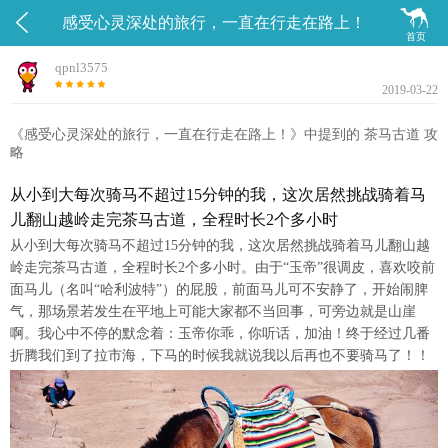


感受心灵深处的旅行，一直在行走在路上！
首页
qpnl3575
2019-03-22
《感受心灵深处的旅行，一直在行走在路上！》中提到的 茶马古道 攻
略
从小到大每次骑马不超过15分钟的我，这次居然挑战骑着马
儿翻山越岭走完茶马古道，全程时长2个多小时
从小到大每次骑马不超过15分钟的我，这次居然挑战骑着马儿翻山越
岭走完茶马古道，全程时长2个多小时。由于“玉帝”很调皮，喜欢咬前
面马儿（名叫“哈利波特”）的屁股，前面马儿可不安静了，开始闹脾
气，那场景若发生在平地上可能大家都不当回事，可旁边就是山崖
啊。我心中不停的默念着：玉帝你乖，你听话，加油！终于经过几番
折腾我们到了拉市海，下马的时候我就说我以后再也不要骑马了！！