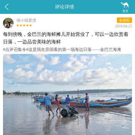


评论详情
首页
喵小喵爱漂
金骆驼
2019-04-25
每到傍晚，金巴兰的海鲜摊儿开始营业了，可以一边欣赏着
日落，一边品尝美味的海鲜
#点评召集令#这是我在异国看的第一场海边日落——金巴兰海滩