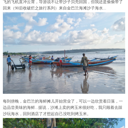
飞的飞机直冲云霄，导游说不让带沙子贝壳回国，但我还是偷偷带了
回来（90后收破烂之旅行系列）来自金巴兰海滩沙子海水...
每到傍晚，金巴兰的海鲜摊儿开始营业了，可以一边欣赏着日落，一
边品尝美味的海鲜...据说，沙滩上卖的烤玉米很好吃，我只顾着去踩
沙玩海水，回到酒店了才想起自己没吃到烤玉米。