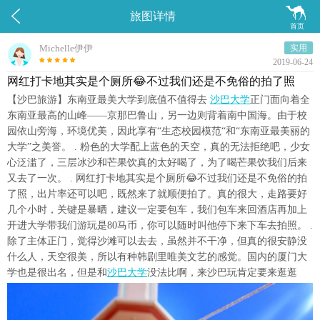


旅图详情
首页
Michelle伊伊
实用
2019-06-24
网红打卡地其实是个厕所😂不过我们还是不免俗的拍了照
【沙巴旅游】东南亚最美大学到底值不值得去
沙巴大学
正门面向着全
东南亚最高的山峰——京那巴鲁山，另一边则背着南中国海。由于校
园依山旁海，环境优美，因此享有“生态校园模范“和“东南亚最美丽的
大学”之美誉。 . 粉色的大学配上蓝色的天空，真的无法拒绝吧，少女
心泛滥了，三层冰沙和芒果饮真的太好喝了，为了喝芒果饮我们后来
又去了一次。 . 网红打卡地其实是个厕所😂不过我们还是不免俗的拍
了照，出片率还可以吧，既然来了就顺便拍了。真的很大，走路要好
几个小时，关键是暴晒，建议一定要包车，我们包车来回酒店再加上
开进大学带我们游玩是80马币，你可以随时叫他停下来下车去拍照。 .
除了主体正门，觉得沙滩可以去去，虽然并不干净，但真的很安静没
什么人，天空很美，所以有种韩剧里唯美文艺的感觉。国内的厦门大
学也是很出名，但是和
沙巴大学
没法比啊，来沙巴玩肯定要来逛逛