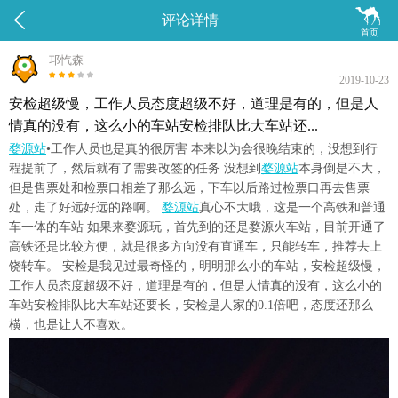


评论详情
首页
邛忾森
2019-10-23
安检超级慢，工作人员态度超级不好，道理是有的，但是人
情真的没有，这么小的车站安检排队比大车站还...
婺源站
•工作人员也是真的很厉害 本来以为会很晚结束的，没想到行
程提前了，然后就有了需要改签的任务 没想到
婺源站
本身倒是不大，
但是售票处和检票口相差了那么远，下车以后路过检票口再去售票
处，走了好远好远的路啊。
婺源站
真心不大哦，这是一个高铁和普通
车一体的车站 如果来婺源玩，首先到的还是婺源火车站，目前开通了
高铁还是比较方便，就是很多方向没有直通车，只能转车，推荐去上
饶转车。 安检是我见过最奇怪的，明明那么小的车站，安检超级慢，
工作人员态度超级不好，道理是有的，但是人情真的没有，这么小的
车站安检排队比大车站还要长，安检是人家的0.1倍吧，态度还那么
横，也是让人不喜欢。