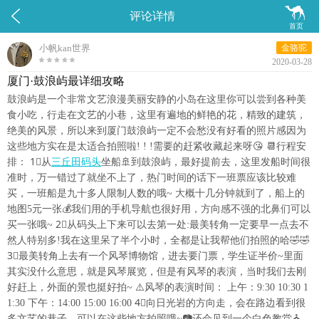


评论详情
首页
小帆kan世界
金骆驼
2020-03-28
厦门·鼓浪屿最详细攻略
鼓浪屿是一个非常文艺浪漫美丽安静的小岛在这里你可以尝到各种美
食小吃，行走在文艺的小巷，这里有遍地的鲜艳的花，精致的建筑，
绝美的风景，所以来到厦门鼓浪屿一定不会愁没有好看的照片感因为
这些地方实在是太适合拍照啦! ! !需要的赶紧收藏起来呀😘 📆行程安
排： 1⃣️从
三丘田码头
坐船🚢到鼓浪屿，最好提前去，这里发船时间很
准时，万一错过了就坐不上了，热门时间的话下一班票应该比较难
买，一班船是九十多人限制人数的哦~ 大概十几分钟就到了，船上的
地图5元一张💰我们用的手机导航也很好用，方向感不强的北鼻们可以
买一张哦~ 2⃣️从码头上下来可以去第一处:最美转角一定要早一点去不
然人特别多!我在这里呆了半个小时，全都是让我帮他们拍照的哈🤣🤣
3⃣️最美转角上去有一个风琴博物馆，进去要门票，学生证半价~里面
其实没什么意思，就是风琴展览，但是有风琴的表演，当时我们去刚
好赶上，外面的景也挺好拍~ ⚠️风琴的表演时间： 上午：9:30 10:30 1
1:30 下午：14:00 15:00 16:00 4⃣️向日光岩的方向走，会在路边看到很
多文艺的巷子，可以在这些地方拍照哦~📷还会见到一个白色教堂⛪️