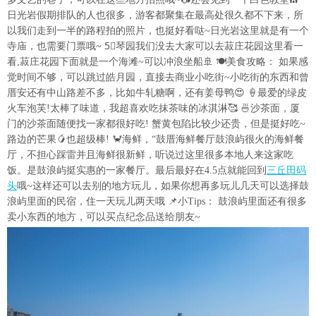
日光岩假期排队的人也很多，游客都聚集在最高处很久都不下来，所
以我们走到一半的路程拍的照片，也挺好看哒~日光岩这里就是有一个
寺庙，也需要门票哦~ 5⃣️琴园我们没去大家可以去菽庄花园这里看一
看,菽庄花园下面就是一个海滩~可以冲浪坐船🚢 🍽美食攻略： 如果感
觉时间不够，可以跳过皓月园，直接去商业小吃街~小吃街的东西和曾
厝安还有中山路差不多，比如牛轧糖啊，还有姜母鸭😍 🍦最爱的绿皮
火车泡芙!太棒了味道，我超喜欢吃抹茶味的冰淇淋🥰 🍜沙茶面，厦
门的沙茶面随便找一家都很好吃! 蟹黄包陷比较少还贵，但是挺好吃~
路边的芒果🥭也超级棒! 🦀️海鲜，“鼓厝海鲜餐厅鼓浪屿很火的海鲜餐
厅，不担心踩雷并且海鲜很新鲜，听说过这里很多本地人来这家吃
饭。是鼓浪屿挺实惠的一家餐厅。最后最好在4.5点就能回到
三丘田码
头
哦~这样还可以去别的地方玩儿，如果你想再多玩儿几天可以选择鼓
浪屿里面的民宿，住一天玩儿两天哦 📌小Tips： 鼓浪屿里面还有很多
卖小东西的地方，可以买点纪念品送给朋友~