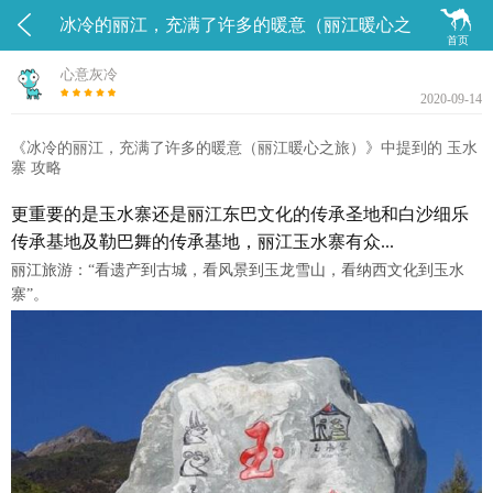


冰冷的丽江，充满了许多的暖意（丽江暖心之
首页
旅）
心意灰冷
2020-09-14
《冰冷的丽江，充满了许多的暖意（丽江暖心之旅）》中提到的 玉水
寨 攻略
更重要的是玉水寨还是丽江东巴文化的传承圣地和白沙细乐
传承基地及勒巴舞的传承基地，丽江玉水寨有众...
丽江旅游：“看遗产到古城，看风景到玉龙雪山，看纳西文化到玉水
寨”。