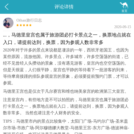


评论详情
首页
Oihan旅行日志
2020-09-15
...，马德里皇宫也属于旅游团必打卡景点之一，换票地点就在
入口，请提前达到，换票，因为参观人数非常多
2020年对于许多的景点来说都是凄凉的一年，西班牙老国王，也因为
某些原因，流放他国。许多景点，许多城市，许多空荡荡的街道，已
经不见曾经人头攒动的景象，没有遇见游客，皇宫内也空空荡荡的。
但是天很蓝，人们很平静，皇宫也平静的等待着下一批游客的到来，
等待摩肩接踵的排队参观皇宫的景象，必须要提前预约门票，才可以
参观。
马德里王宫也是仅次于凡尔赛宫和维也纳美泉宫的欧洲第三大皇宫。
注意皇宫内，有些地方是不可以拍照的，马德里皇宫也属于旅游团必
打卡景点之一，换票地点就在入口，请提前达到，换票，因为参观人
数非常多。 当然也请注意个人财务的安全。
TIPS：马德里市内的景点比较集中，太阳门广场-马约尔广场-圣米盖
尔市场-市政广场-阿尔穆德娜大教堂-马德里王宫-东方广场-德波神庙-