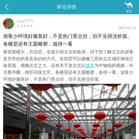


评论详情
首页
arop2775
2015-02-22
游客少环境好服装好，不是热门景点但，但不见得没价值。
各楼层还有主题雕塑，值得一看
展馆规模大，共四层，全面介绍北京的格局，对于想了解北京的游客
是非常好的普及知识的方式。在四层可以俯瞰三层的北京城区微缩立
体景观，感慨北京之大。还有关于老北京以
故宫
为中轴线的视频，叫
天衢丹阙，很怀旧很文艺。各楼层还有主题雕塑，值得一看。游客少
环境好服装好，不是热门景点但，但不见得没价值。