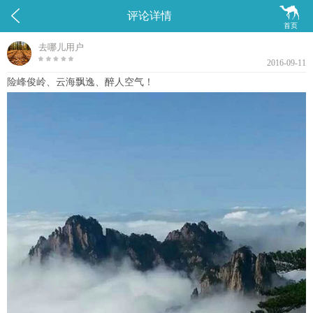


评论详情
首页
去哪儿用户
2016-09-11
险峰俊岭、云海飘逸、醉人空气！