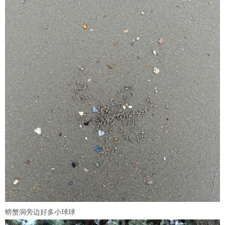
螃蟹洞旁边好多小球球