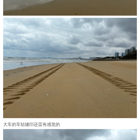
大车的车轱辘印还蛮有感觉的