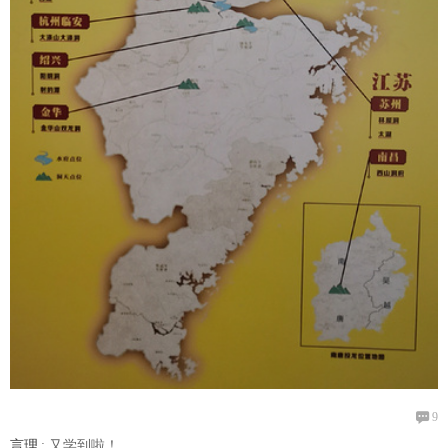

9
言理
: 又学到啦！