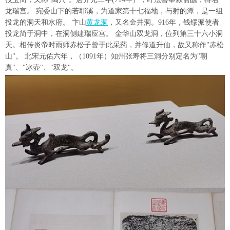
龙瑞宫。 宛委山下的若耶溪，为道家第十七福地，与射的潭，是一组
投龙的洞天和水府。 卞山
黄龙洞
，又名金井洞。916年，钱镠派使者
投龙简于洞中，在洞侧建瑞应宫。 金华山双龙洞，位列第三十六小洞
天。相传炎帝时雨师赤松子曾于此采药，并修道升仙，故又称作"赤松
山"。 北宋元佑六年，（1091年）知州张寿将三洞分别定名为"朝
真"、"冰壶"、"双龙"。