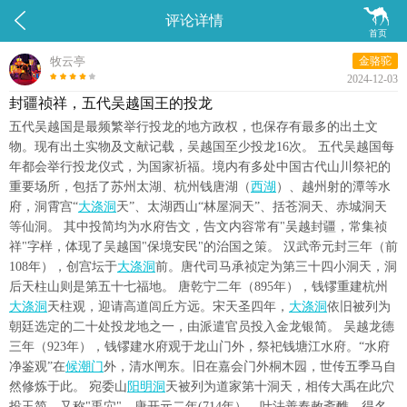


评论详情
首页
牧云亭
金骆驼
2024-12-03
封疆祯祥，五代吴越国王的投龙
五代吴越国是最频繁举行投龙的地方政权，也保存有最多的出土文
物。现有出土实物及文献记载，吴越国至少投龙16次。 五代吴越国每
年都会举行投龙仪式，为国家祈福。境内有多处中国古代山川祭祀的
重要场所，包括了苏州太湖、杭州钱唐湖（
西湖
）、越州射的潭等水
府，洞霄宫“
大涤洞
天”、太湖西山“林屋洞天”、括苍洞天、赤城洞天
等仙洞。 其中投简均为水府告文，告文内容常有"吴越封疆，常集祯
祥"字样，体现了吴越国"保境安民"的治国之策。 汉武帝元封三年（前
108年），创宫坛于
大涤洞
前。唐代司马承祯定为第三十四小洞天，洞
后天柱山则是第五十七福地。 唐乾宁二年（895年），钱镠重建杭州
大涤洞
天柱观，迎请高道闾丘方远。宋天圣四年，
大涤洞
依旧被列为
朝廷选定的二十处投龙地之一，由派遣官员投入金龙银简。 吴越龙德
三年（923年），钱镠建水府观于龙山门外，祭祀钱塘江水府。“水府
净鉴观”在
候潮门
外，清水闸东。旧在嘉会门外桐木园，世传五季马自
然修炼于此。 宛委山
阳明洞
天被列为道家第十洞天，相传大禹在此穴
投玉简，又称"禹穴"。唐开元二年(714年），叶法善奉敕斋醮，得名