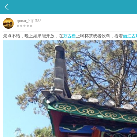

qunar_blj1588
景点不错，晚上如果能开放，在
万古楼
上喝杯茶或者饮料，看着
丽江古