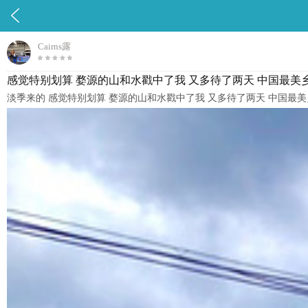

Cairns露
感觉特别划算 婺源的山和水戳中了我 又多待了两天 中国最美乡村
淡季来的 感觉特别划算 婺源的山和水戳中了我 又多待了两天 中国最