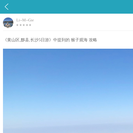

Li--M--Gie
《黄山区,黟县,长沙5日游》中提到的 猴子观海 攻略