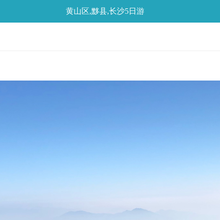
黄山区,黟县,长沙5日游