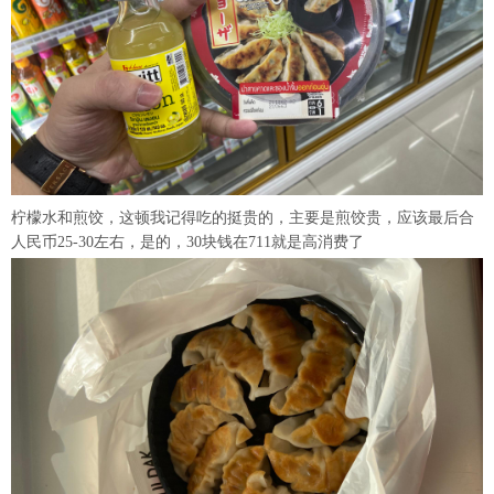
柠檬水和煎饺，这顿我记得吃的挺贵的，主要是煎饺贵，应该最后合
人民币25-30左右，是的，30块钱在711就是高消费了