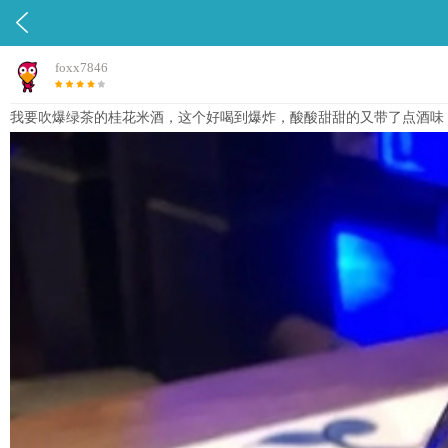

foxx7846
我要吹爆绿茶的桂花米酒，这个好喝到爆炸，酸酸甜甜的又带了点酒味