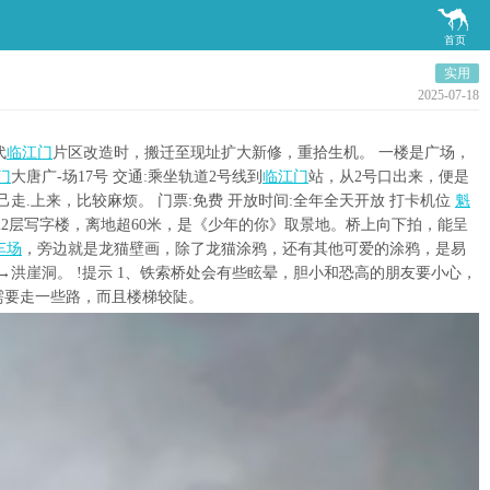

首页
实用
2025-07-18
代
临江门
片区改造时，搬迁至现址扩大新修，重拾生机。 一楼是广场，
门
大唐广-场17号 交通:乘坐轨道2号线到
临江门
站，从2号口出来，便是
己走.上来，比较麻烦。 门票:免费 开放时间:全年全天开放 打卡机位
魁
2层写字楼，离地超60米，是《少年的你》取景地。桥上向下拍，能呈
车场
，旁边就是龙猫壁画，除了龙猫涂鸦，还有其他可爱的涂鸦，是易
-→洪崖洞。 !提示 1、铁索桥处会有些眩晕，胆小和恐高的朋友要小心，
需要走一些路，而且楼梯较陡。