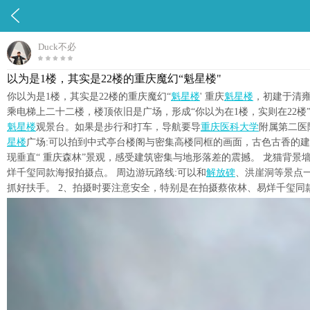

Duck不必
以为是1楼，其实是22楼的重庆魔幻“魁星楼"
你以为是1楼，其实是22楼的重庆魔幻“
魁星楼
' 重庆
魁星楼
，初建于清雍正
乘电梯上二十二楼，楼顶依旧是广场，形成“你以为在1楼，实则在22楼
魁星楼
观景台。如果是步行和打车，导航要导
重庆医科大学
附属第二医
星楼
广场:可以拍到中式亭台楼阁与密集高楼同框的画面，古色古香的建
现垂直“ 重庆森林”景观，感受建筑密集与地形落差的震撼。 龙猫背景墙
烊千玺同款海报拍摄点。 周边游玩路线:可以和
解放碑
、洪崖洞等景点
抓好扶手。 2、拍摄时要注意安全，特别是在拍摄蔡依林、易烊千玺同