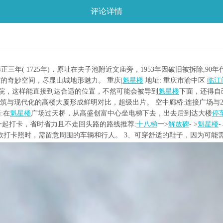
评论详情
三年( 1725年)，原址在夫子池附近文庙旁，1953年因破旧被拆除,90年
”的奇妙空间，尽显山城地形魅力。 重庆|
魁星楼
地址: 重庆市渝中区
临江
院，这样能直接到达合适的位置，不然可能会被导到
魁星楼
下面，还得自
筑与现代化的高楼大厦形成鲜明对比，超级出片。 空中廊桥:连接广场与2
:在
魁星楼
广场过天桥，从高盛创富中心坐电梯下去，出去后到达大楼
停
一起打卡，省时省力且不走回头路的路线推荐:
十八梯
一>
解放碑
- >
魁星楼
款打卡照时，需留意周围的车辆和行人。 3、可穿舒适的鞋子，因为可能