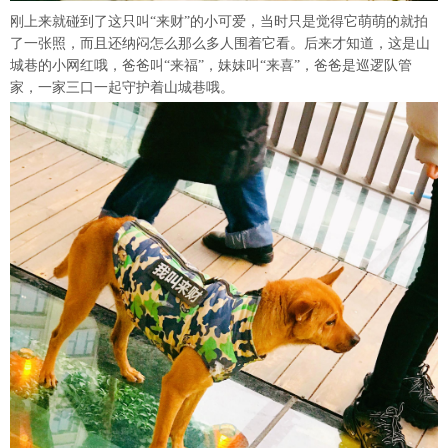
刚上来就碰到了这只叫“来财”的小可爱，当时只是觉得它萌萌的就拍
了一张照，而且还纳闷怎么那么多人围着它看。后来才知道，这是山
城巷的小网红哦，爸爸叫“来福”，妹妹叫“来喜”，爸爸是巡逻队管
家，一家三口一起守护着山城巷哦。