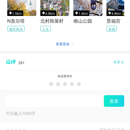
1.5km
4.8km
1.4km
4.8km




N首尔塔
北村韩屋村
南山公园
景福宫
城市风光
人文
其他
查看更多

4.6
分
261
给这里评分





发表
可以输入
1000
字
2025-02-27 22:41