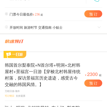
预 订

门票今日最低价
236
¥
起

开放时间 旅游时节 交通指南 小贴士

韩国首尔梨泰院+N首尔塔+明洞+北村韩
屋村+景福宫一日游【穿梭北村韩屋传统
2300
¥
起
村落，探访景福宫历史遗迹，感受古今
预 订
交融的韩国风情。】
万程日游-海外
可订明日
支持退票