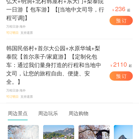
弘大+明洞+北村韩屋村+东大门+梨泰院
236
一日游【 包车游】【[当地中文司导，行
¥
起
程可调]】
预 订
万程日游-海外
可订明日
支持退票
韩国民俗村+首尔大公园+水原华城+梨
泰院【首尔亲子/家庭游】【定制化包
2110
车：通过我们量身打造的行程和当地中
¥
起
文司，让您的旅程自由、便捷、安
预 订
全。】
万程日游-海外
可订明日
支持退票
周边景点
周边玩乐
周边购物