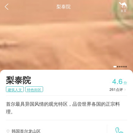


梨泰院
首页
梨泰院
4.6
分
261
点评
建筑人文
特色街区

首尔最具异国风情的观光特区，品尝世界各国的正宗料
理。

韩国首尔龙山区
