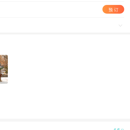
预 订

4.6
分