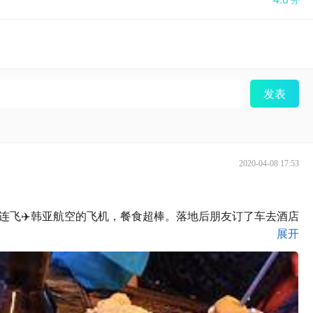
发表
2020-04-08 17:53
从大连飞✈️韩亚航空的飞机，餐食超棒。落地后朋友订了车去酒店
展开