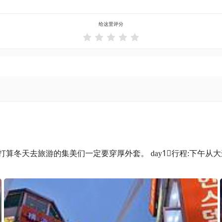
给这里评分





算冬天去旅游的集美们一定要穿厚外套。 day1⃣️行程:下午