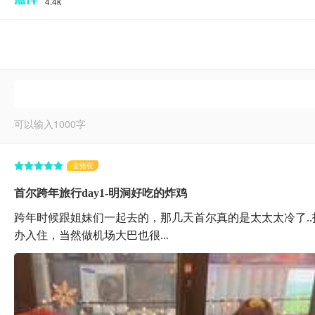
4.4k
可以输入
1000
字
金骆驼
首尔跨年旅行day1-明洞好吃的炸鸡
跨年时候跟姐妹们一起去的，那几天首尔真的是太太太冷了..打
办入住，当然做机场大巴也很...