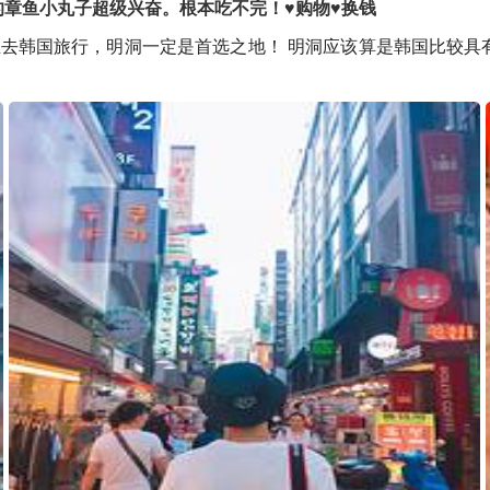
章鱼小丸子超级兴奋。根本吃不完！♥购物♥换钱
生去韩国旅行，明洞一定是首选之地！ 明洞应该算是韩国比较具