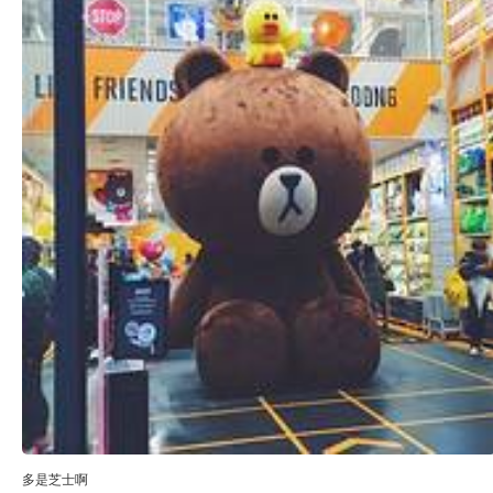
多是芝士啊