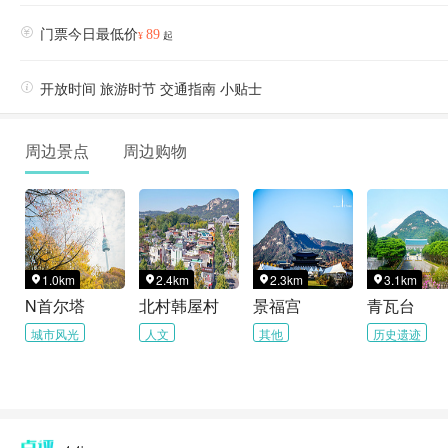

门票今日最低价
89
¥
起

开放时间 旅游时节 交通指南 小贴士
周边景点
周边购物
1.0km
2.4km
2.3km
3.1km




N首尔塔
北村韩屋村
景福宫
青瓦台
城市风光
人文
其他
历史遗迹