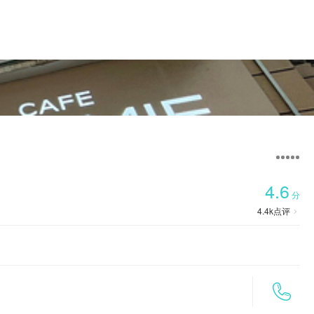

首页
4.6
分
4.4k
点评

