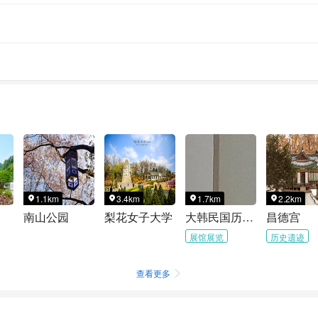
1.1km
3.4km
1.7km
2.2km




南山公园
梨花女子大学
大韩民国历史博物馆
昌德宫
展馆展览
历史遗迹
查看更多
