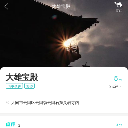


大雄宝殿
首页
大雄宝殿
5
分
2
点评
历史遗迹
古迹

大同市云冈区云冈镇云冈石窟灵岩寺内

5
分
2