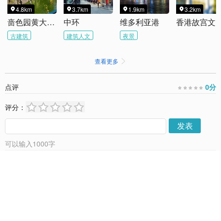
4.8km
3.7km
1.9km
3.2km




啬色园黄大仙祠
中环
维多利亚港
香港故宫文化
古建筑
建筑人文
夜景
查看更多

点评
0
分
评分：
发表
可以输入
1000
字