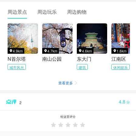
周边景点
周边玩乐
周边购物
4.9km
4.7km
4.6km
1.6km




N首尔塔
南山公园
东大门
江南区
城市风光
建筑
休闲娱乐
查看更多

4.8
分
2
给这里评分




