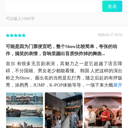
发表
可以输入
1000
字
2020-02-17 16:55
可能是因为门票便宜吧，整个Show比较简单，夸张的动
作，搞笑的表情，音响里蹦出音质快炸掉的舞曲...
首尔 有很多无言剧表演，其魅力之一是它超越了语言障
碍，不分国籍、男女老少都能看懂。 韩国 人把这样的演出
称之为Show。最出名的当然是乱打秀，随之后起的有拌饭
秀，涂鸦秀，JUMP，K-POP体验等等，一场下来大概...
展开
29张