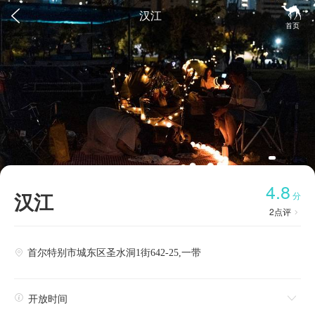


汉江
首页
4.8
汉江
分
2
点评

首尔特别市城东区圣水洞1街642-25,一带


开放时间
