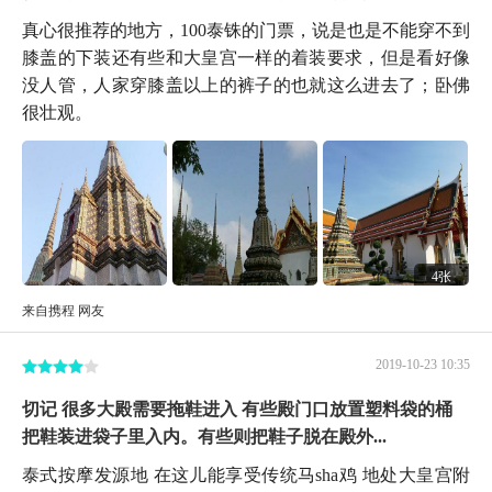
真心很推荐的地方，100泰铢的门票，说是也是不能穿不到
膝盖的下装还有些和大皇宫一样的着装要求，但是看好像
没人管，人家穿膝盖以上的裤子的也就这么进去了；卧佛
很壮观。
4张
来自携程 网友
2019-10-23 10:35
切记 很多大殿需要拖鞋进入 有些殿门口放置塑料袋的桶
把鞋装进袋子里入内。有些则把鞋子脱在殿外...
泰式按摩发源地 在这儿能享受传统马sha鸡 地处大皇宫附