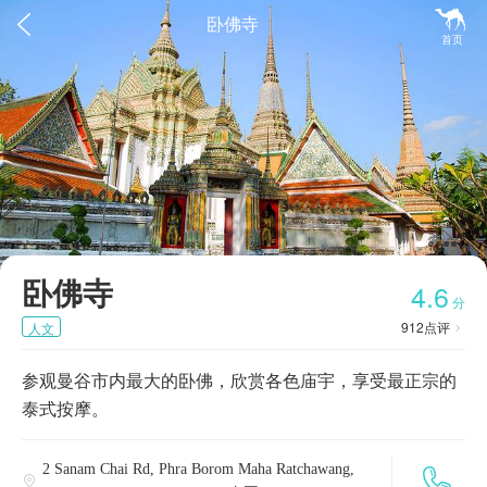


卧佛寺
首页
卧佛寺
4.6
分
912
点评
人文

参观曼谷市内最大的卧佛，欣赏各色庙宇，享受最正宗的
泰式按摩。
2 Sanam Chai Rd, Phra Borom Maha Ratchawang,

