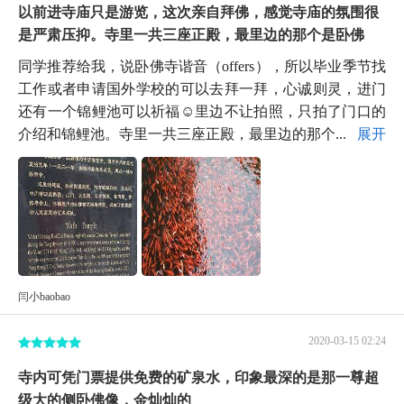
以前进寺庙只是游览，这次亲自拜佛，感觉寺庙的氛围很
是严肃压抑。寺里一共三座正殿，最里边的那个是卧佛
同学推荐给我，说卧佛寺谐音（offers），所以毕业季节找
工作或者申请国外学校的可以去拜一拜，心诚则灵，进门
还有一个锦鲤池可以祈福☺里边不让拍照，只拍了门口的
介绍和锦鲤池。寺里一共三座正殿，最里边的那个...
展开
闫小baobao
2020-03-15 02:24
寺内可凭门票提供免费的矿泉水，印象最深的是那一尊超
级大的侧卧佛像，金灿灿的