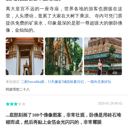
离大皇宫不远的一座寺庙，世界各地的游客也拥簇在这
里，人头攒动，逛累了大家在大树下乘凉。 寺内可凭门票
提供免费的矿泉水，印象最深的是那一尊超级大的侧卧佛
像，金灿灿的。
4张
来自游记
二刷Sawadika国，13天邂逅5城缤纷夏日记，一路向北泰好玩
阿婧理想二十八
2020-01-29 00:42
...底部刻画了108个佛像图案，非常壮观，卧佛是用砖石堆
砌而成，然后再贴上金箔金光闪闪的，非常耀眼