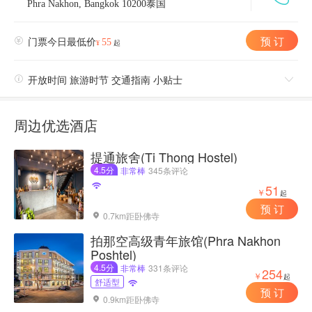
Phra Nakhon, Bangkok 10200泰国
预 订

门票今日最低价
55
¥
起

开放时间 旅游时节 交通指南 小贴士

周边优选酒店
提通旅舍(Ti Thong Hostel)
4.5分
非常棒
345条评论

51
￥
起
预 订
0.7km距卧佛寺

拍那空高级青年旅馆(Phra Nakhon
Poshtel)
4.5分
非常棒
331条评论
254
￥
起
舒适型

预 订
0.9km距卧佛寺
