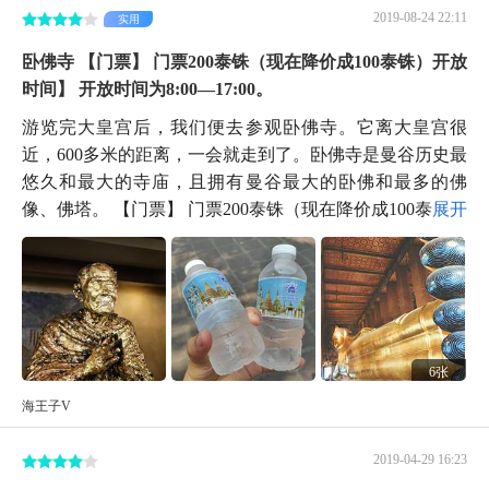
2019-08-24 22:11
实用
卧佛寺 【门票】 门票200泰铢（现在降价成100泰铢）开放
时间】 开放时间为8:00—17:00。
游览完大皇宫后，我们便去参观卧佛寺。它离大皇宫很
近，600多米的距离，一会就走到了。卧佛寺是曼谷历史最
悠久和最大的寺庙，且拥有曼谷最大的卧佛和最多的佛
像、佛塔。 【门票】 门票200泰铢（现在降价成100泰铢...
展开
6张
海王子V
2019-04-29 16:23