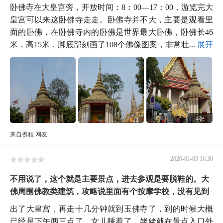
卧佛寺在大皇宫旁，开放时间：8：00—17：00，游览完大
皇宫可以来这卧佛寺走走。卧佛寺并不大，主要是观看里
面的卧佛，在卧佛寺内的卧佛是世界最大卧佛，卧佛长46
米，高15米，脚底部刻画了108个佛像图案，非常壮...
展开
4张
来自携程 网友
2020-01-03 16:30
不用说了，这个就是主要景点，进去参观是要脱鞋的。大
佛周围佛教类建筑，攻略说里面有个按摩学校，没有见到
出了大皇宫，再走十几分钟就到玉佛寺了，到的时候大概
已经是下午两三点了，女儿睡着了，姥姥就在景点入口外