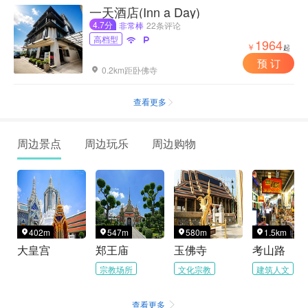
一天酒店(Inn a Day)
4.7分
非常棒
22条评论
高档型


1964
￥
起
预 订
0.2km距卧佛寺

查看更多

周边景点
周边玩乐
周边购物
402m
547m
580m
1.5km




大皇宫
郑王庙
玉佛寺
考山路
宗教场所
文化宗教
建筑人文
查看更多
