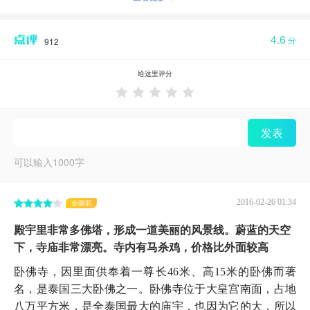
4.6
分
912
给这里评分





发表
可以输入
1000
字
2016-02-26 01:34
金骆驼
殿宇里非常多佛塔，形成一道美丽的风景线。蔚蓝的天空
下，寺庙非常漂亮。寺内有马杀鸡，价格比外面较高
卧佛寺，因里面供奉着一尊长46米、高15米的卧佛而著
名，是泰国三大卧佛之一。卧佛寺位于大皇宫南面，占地
八万平方米，是全泰国最大的庙宇，也因为它的大，所以