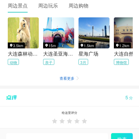
周边景点
周边玩乐
周边购物
3.5km
15m
1.5km
1.2km




大连森林动物园
大连圣亚海洋世界
星海广场
动物
亲子
3月
博物馆
查看更多

5
分
给这里评分




