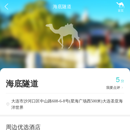


海底隧道
首页
5
海底隧道
分
我要点评

大连市沙河口区中山路608-6-8号(星海广场西500米)大连圣亚海

洋世界
周边优选酒店