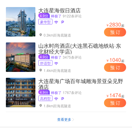
大连星海假日酒店
4.9分
棒极了
9122条评论
豪华型


2830
￥
起
预 订
0.3km距海底隧道

山水时尚酒店(大连黑石礁地铁站·东
北财经大学店)
4.9分
棒极了
3475条评论
1040
￥
起
舒适型

预 订
1.4km距海底隧道

大连星海广场百年城雕海景亚朵见野
酒店
4.9分
棒极了
1767条评论
1474
￥
起
高档型


预 订
1.8km距海底隧道

查看更多
