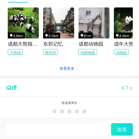
4.6km
5.0km
81m
4.6km




成都大熊猫繁育研究基地
东郊记忆
成都动物园
大熊猫
展览馆
动植物园
动物园
查看更多

4.7
分
给这里评分





发表