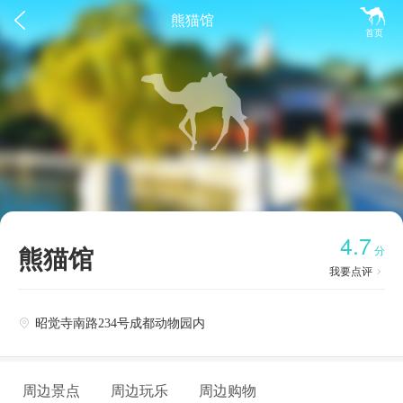


熊猫馆
首页
4.7
熊猫馆
分
我要点评

昭觉寺南路234号成都动物园内

周边景点
周边玩乐
周边购物