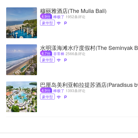
穆丽雅酒店(The Mulia Bali)
4.9分
棒极了
1952条评论
豪华型


水明漾海滩水疗度假村(The Seminyak Beac
4.7分
非常棒
2566条评论
豪华型


巴厘岛美利亚帕拉提苏酒店(Paradisus by Me
4.9分
棒极了
1393条评论
豪华型

