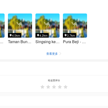
4.5km
4.2km
3.7km



 Khayangan Pura Batursari
Taman Bunga Batukaru Pujungan
Singsing kelesih Waterfall
Pura Beji - Batukaru
查看更多

给这里评分




