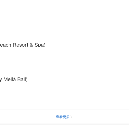
h Resort & Spa)
liá Bali)
查看更多
