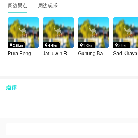
周边景点
周边玩乐
3.6km
4.4km
1.0km
2.9km




Pura Pengubengan Batukaru
Jatiluwih Retreat
Gunung Batukaru
Sad