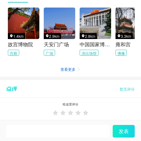
1.4km
2.9km
2.8km
3.3km




故宫博物院
天安门广场
中国国家博物馆
雍和宫
宫殿
广场
演出场馆
佛像
查看更多

暂无评分
给这里评分





发表