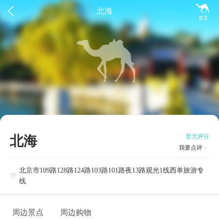


北海
首页
北海
暂无评分
我要点评

北京市109路128路124路103路101路夜13路观光1线西单旅游专

线
周边景点
周边购物