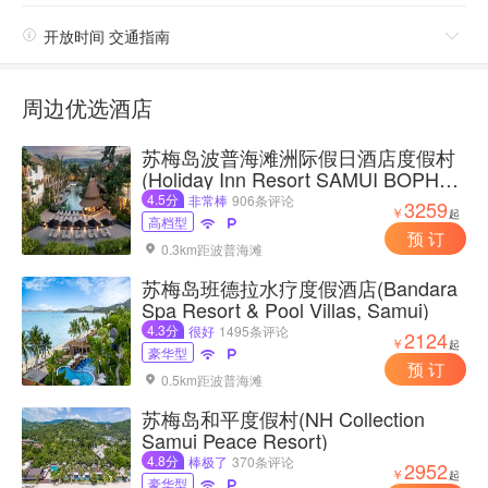

开放时间 交通指南

周边优选酒店
苏梅岛波普海滩洲际假日酒店度假村
(Holiday Inn Resort SAMUI BOPHUT
BEACH by IHG)
4.5分
非常棒
906条评论
3259
￥
起
高档型


预 订
0.3km距波普海滩

苏梅岛班德拉水疗度假酒店(Bandara
Spa Resort & Pool Villas, Samui)
4.3分
很好
1495条评论
2124
￥
起
豪华型


预 订
0.5km距波普海滩

苏梅岛和平度假村(NH Collection
Samui Peace Resort)
4.8分
棒极了
370条评论
2952
￥
起
豪华型

