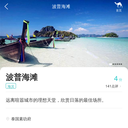


波普海滩
首页
波普海滩
4
分
141
点评
海滨

远离喧嚣城市的理想天堂，欣赏日落的最佳场所。
泰国素叻府
