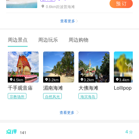
预 订
0.6km距波普海滩

查看更多

周边景点
周边玩乐
周边购物
4.5km
3.2km
3.2km
3.4km




千手观音庙
湄南海滩
大佛海滩
Lolli
宗教场所
自然风光
海滨海岛
查看更多

4
分
141