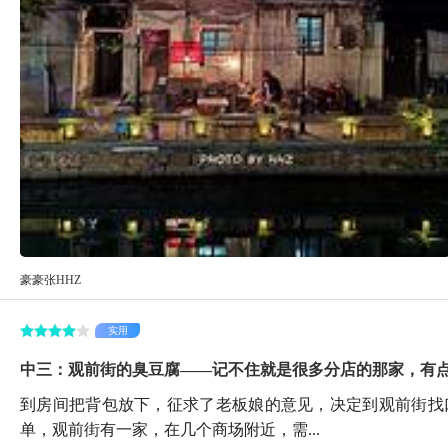
豪豪张HHZ
实用
中三：观前街的臭豆腐——记不住就是很多分店的那家，有
到房间把背包放下，征求了老板娘的意见，决定到观前街找
单，观前街有一家，在几个商场附近，需...