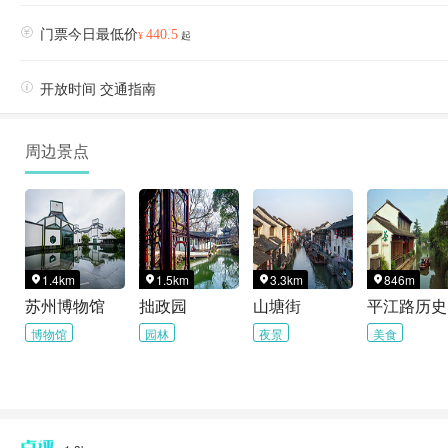

门票今日最低价
440.5
¥
起

开放时间 交通指南
周边景点
1.4km
1.5km
3.3km
846m




苏州博物馆
拙政园
山塘街
博物馆
园林
夜景
美食