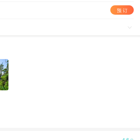
预 订

4.6
分