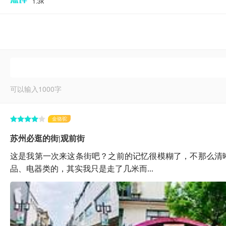
1.3k
可以输入
1000
字
金骆驼
苏州必逛的街|观前街
这是我第一次来这条街吧？之前的记忆很模糊了，不那么清
品、电器类的，其实我只是走了几米而...