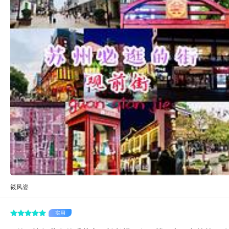
筱风姿
实用