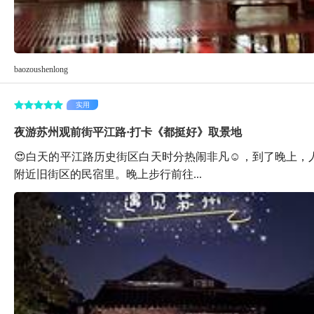
baozoushenlong
实用
夜游苏州观前街平江路·打卡《都挺好》取景地
😍白天的平江路历史街区白天时分热闹非凡☺，到了晚上
附近旧街区的民宿里。晚上步行前往...