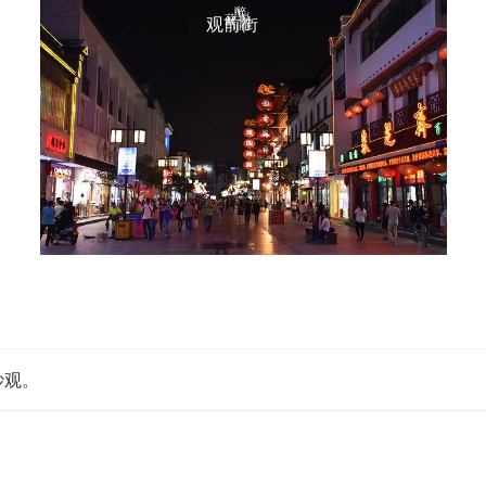
观前街
妙观。