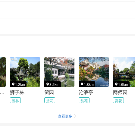
1.2km
3.2km
1.8km
1.6km




平江路历史街区
狮子林
留园
沧浪亭
网师园
园林
赏花
赏花
赏花
查看更多
