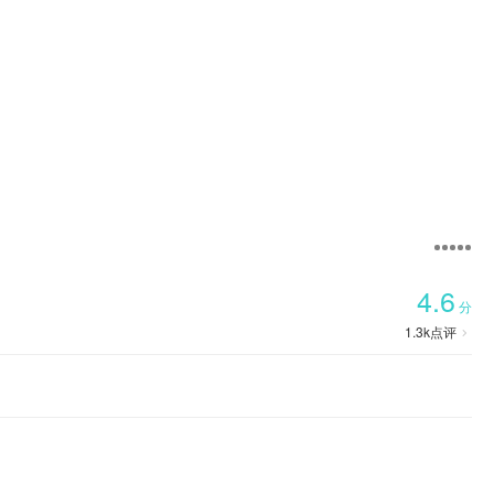

首页
4.6
分
1.3k
点评
