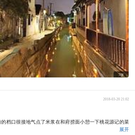
7张
2018-03-20 21:02
街的档口很接地气点了米浆在和府捞面小憩一下桃花源记的菜
展开