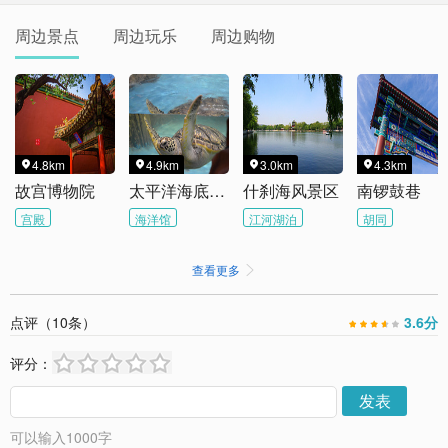
周边景点
周边玩乐
周边购物
4.8km
4.9km
3.0km
4.3km




故宫博物院
太平洋海底世界
什刹海风景区
南锣鼓巷
宫殿
海洋馆
江河湖泊
胡同
查看更多

点评（
10
条）
3.6
分
评分：
发表
可以输入
1000
字