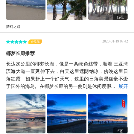
12张
梦幻之路
2020-01-19 07:42
金骆驼
椰梦长廊推荐
长达20公里的椰梦长廊，像是一条绿色丝带，顺着 三亚湾
滨海大道一直延伸下去，白天这里遮阴纳凉，傍晚这里日
落红霞，如果赶上一个好天气，这里的日落美景丝毫不逊
于国外的海岛。在椰梦长廊的另一侧则是休闲度假...
展开
6张