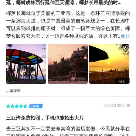
延，椰树成林西行延伸至天涯湾，椰梦长廊最美的时...
椰梦长廊就位于美丽的三亚湾，这是一条环三亚湾修建的
一条滨海大道，也是中国最美的自驾路线之一，在长廊中
可以看到成排的椰子树，组成了一幅巨大的绿色屏障。椰
梦长廊紧邻大海，另一边是各种度假酒店，在这里有...
展开
6张
小落老师
2021-02-26 13:40
实用
三亚湾免费拍照，手机也能拍出大片
去三亚其实不一定要去海棠湾的酒店度假，今天就分享在
三亚湾市区免费拍照地，位于三亚市区椰梦长廊🌴 ​。 这里