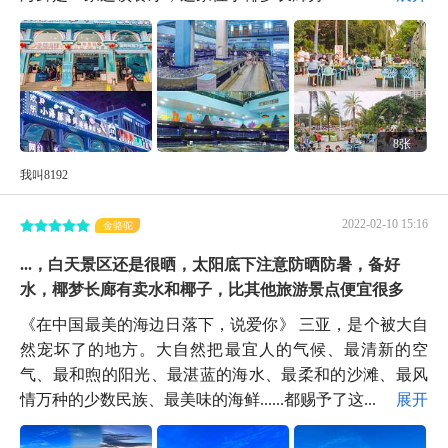
8张
我叫8192
2022-02-10 15:16
金骆驼
...，白天景区还是很晒，太阳底下注意防晒防暑，备好
水，椰梦长廊有卖水和椰子，比其他旅游景点便宜很多
《在中国最美的海边日落下，说爱你》 三亚，是个被大自
然宠坏了的地方。大自然把最宜人的气候、最清新的空
气、最和煦的阳光、最湛蓝的海水、最柔和的沙滩、最风
情万种的少数民族、最美味的海鲜......都赐予了这...
展开