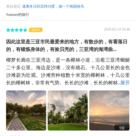
来自游记
逃离冬日到北纬18度，做一个南国候鸟
Summer的旅行
2019-03-14 16:46
金骆驼
因此这里是三亚市民最爱来的地方，有散步的，有看落日
的，有锻炼身体的，有捡贝壳的，三亚湾的海湾曲...
椰梦长廊在三亚湾边，是一条椰林小道，沿着三亚湾蜿蜒
二十多公里。海边是沙滩，没有礁石。十几公里长的金色
沙滩蔚为壮观。沙滩旁种植数十米宽的椰树林，十几公里
长的椰树林，非常有气势。长长的沙滩，长长的树林...
展开
9张