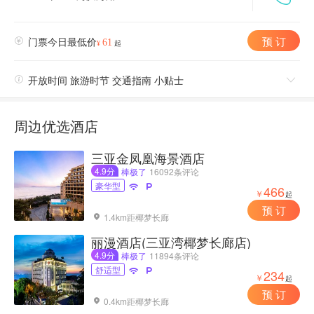
预 订

门票今日最低价
61
¥
起

开放时间 旅游时节 交通指南 小贴士

周边优选酒店
三亚金凤凰海景酒店
4.9分
棒极了
16092条评论
豪华型


466
￥
起
预 订
1.4km距椰梦长廊

丽漫酒店(三亚湾椰梦长廊店)
4.9分
棒极了
11894条评论
舒适型


234
￥
起
预 订
0.4km距椰梦长廊
