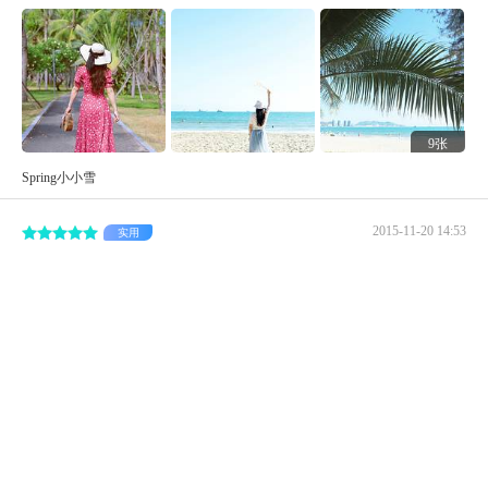
9张
Spring小小雪
2015-11-20 14:53
实用
...分散，我们还去了天涯海角、西岛、吴洲支岛，都特别
的好玩，来三亚还是建议冬天来啊，夏天来真的好热
椰梦长廊是非常漂亮的，一片片的椰树林挺拔在三亚湾的
海岸线旁边，绵绵长达20公里，无论是白天还是晚上，和
心爱的人来椰梦长廊散步是很舒服惬意的事情。交通：由
于在三亚的3天都是住在椰梦长廊的旁边，所以都是直...
展开