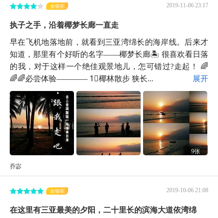
2019-11-06 23:17
金骆驼
执子之手，沿着椰梦长廊一直走
早在飞机地落地前，就看到三亚湾绵长的海岸线。后来才
知道，那里有个好听的名字——椰梦长廊🏝 很喜欢看日落
的我，对于这样一个绝佳观景地儿，怎可错过?走起！ 🌈
🌈🌈必尝体验———— 1⃣椰林散步 狭长...
展开
9张
乔宓
2019-10-06 21:08
金骆驼
在这里有三亚最美的夕阳，二十里长的滨海大道依湾绵