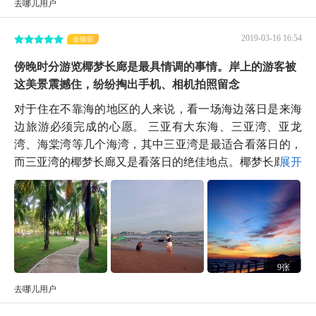
去哪儿用户
2019-03-16 16:54
金骆驼
傍晚时分游览椰梦长廊是最具情调的事情。岸上的游客被
这美景震撼住，纷纷掏出手机、相机拍照留念
对于住在不靠海的地区的人来说，看一场海边落日是来海
边旅游必须完成的心愿。 三亚有大东海、三亚湾、亚龙
湾、海棠湾等几个海湾，其中三亚湾是最适合看落日的，
而三亚湾的椰梦长廊又是看落日的绝佳地点。椰梦长廊...
展开
9张
去哪儿用户