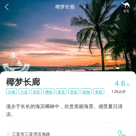


椰梦长廊
首页
椰梦长廊
4.6
分
1.2k
点评
沙滩
大道
海景
椰林
夜景
美食
购物
客栈

漫步于长长的海滨椰林中，欣赏美丽海景、感受夏日清
凉。

三亚市三亚湾滨海路
