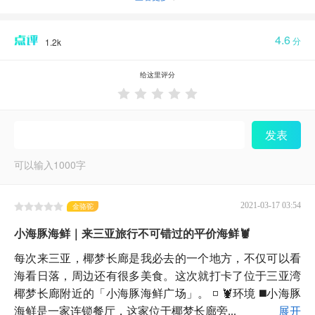
4.6
分
1.2k
给这里评分





发表
可以输入
1000
字
2021-03-17 03:54
金骆驼
小海豚海鲜｜来三亚旅行不可错过的平价海鲜🦞
每次来三亚，椰梦长廊是我必去的一个地方，不仅可以看
海看日落，周边还有很多美食。这次就打卡了位于三亚湾
椰梦长廊附近的「小海豚海鲜广场」。 ◽️ 🦞环境 ◼️小海豚
海鲜是一家连锁餐厅，这家位于椰梦长廊旁...
展开