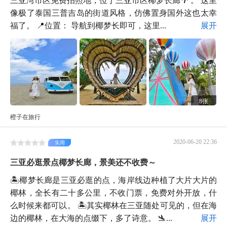
像极了泰国三普吉岛的街道风格，仿佛置身国外这也太幸
福了。 📍位置： 导航到椰梦长即可，这里...
展开
8张
橙子在旅行
2020-06-20 22:36
实用
三亚必逛景点椰梦长廊，景美还不收费～
🏝椰梦长廊是三亚必逛的点，海岸线边种植了大片大片的
椰林，全长有二十多公里，不收门票，免费对外开放，什
么时候来都可以。 🏝其实椰林在三亚随处可见的，但在海
边的椰林，在大海的点缀下，多了诗意。 🛬...
展开