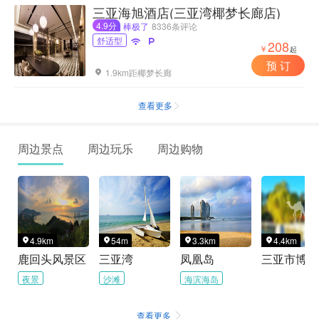
三亚海旭酒店(三亚湾椰梦长廊店)
4.9分
棒极了
8336条评论
舒适型


208
￥
起
预 订
1.9km距椰梦长廊

查看更多

周边景点
周边玩乐
周边购物
4.9km
54m
3.3km
4.4km




鹿回头风景区
三亚湾
凤凰岛
三亚市博物
夜景
沙滩
海滨海岛
查看更多
