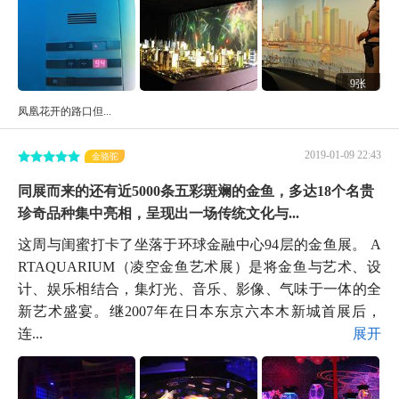
9张
凤凰花开的路口但...
2019-01-09 22:43
金骆驼
同展而来的还有近5000条五彩斑斓的金鱼，多达18个名贵
珍奇品种集中亮相，呈现出一场传统文化与...
这周与闺蜜打卡了坐落于环球金融中心94层的金鱼展。 A
RTAQUARIUM（凌空金鱼艺术展）是将金鱼与艺术、设
计、娱乐相结合，集灯光、音乐、影像、气味于一体的全
新艺术盛宴。继2007年在日本东京六本木新城首展后，
连...
展开