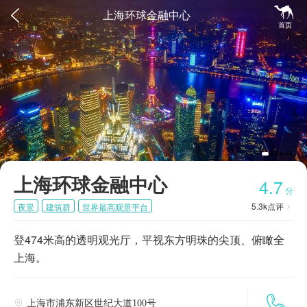


上海环球金融中心
首页
上海环球金融中心
4.7
分
5.3k
点评
夜景
建筑群
世界最高观景平台

登474米高的透明观光厅，平视东方明珠的尖顶、俯瞰全
上海。

上海市浦东新区世纪大道100号
