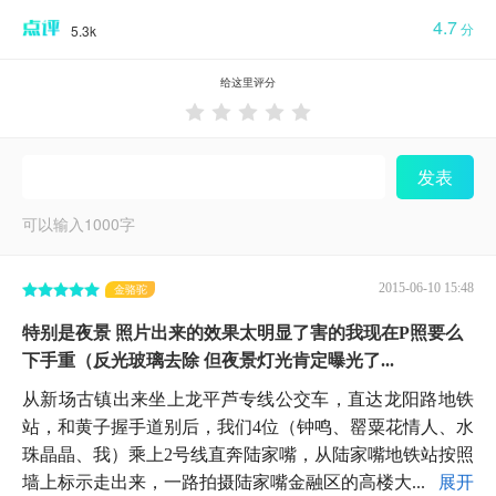
4.7
分
5.3k
给这里评分





发表
可以输入
1000
字
2015-06-10 15:48
金骆驼
特别是夜景 照片出来的效果太明显了害的我现在P照要么
下手重（反光玻璃去除 但夜景灯光肯定曝光了...
从新场古镇出来坐上龙平芦专线公交车，直达龙阳路地铁
站，和黄子握手道别后，我们4位（钟鸣、罂粟花情人、水
珠晶晶、我）乘上2号线直奔陆家嘴，从陆家嘴地铁站按照
墙上标示走出来，一路拍摄陆家嘴金融区的高楼大...
展开