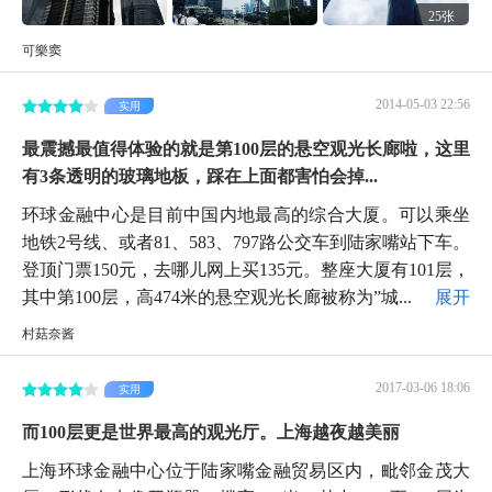
25张
可樂窦
2014-05-03 22:56
实用
最震撼最值得体验的就是第100层的悬空观光长廊啦，这里
有3条透明的玻璃地板，踩在上面都害怕会掉...
环球金融中心是目前中国内地最高的综合大厦。可以乘坐
地铁2号线、或者81、583、797路公交车到陆家嘴站下车。
登顶门票150元，去哪儿网上买135元。整座大厦有101层，
其中第100层，高474米的悬空观光长廊被称为”城...
展开
村菇奈酱
2017-03-06 18:06
实用
而100层更是世界最高的观光厅。上海越夜越美丽
上海环球金融中心位于陆家嘴金融贸易区内，毗邻金茂大