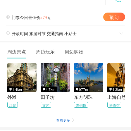
预 订

门票今日最低价
79
¥
起

开放时间 旅游时节 交通指南 小贴士

周边景点
周边玩乐
周边购物
1.4km
4.7km
977m
4.3km




外滩
田子坊
东方明珠
江景
文艺
陈列馆
博物馆
查看更多
