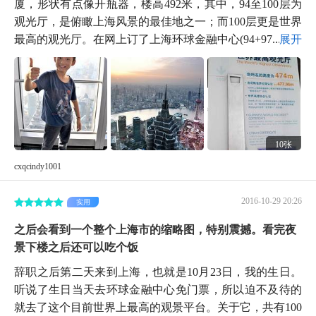
厦，形状有点像开瓶器，楼高492米，其中，94至100层为
观光厅，是俯瞰上海风景的最佳地之一；而100层更是世界
最高的观光厅。在网上订了上海环球金融中心(94+97...
展开
10张
cxqcindy1001
2016-10-29 20:26
实用
之后会看到一个整个上海市的缩略图，特别震撼。看完夜
景下楼之后还可以吃个饭
辞职之后第二天来到上海，也就是10月23日，我的生日。
听说了生日当天去环球金融中心免门票，所以迫不及待的
就去了这个目前世界上最高的观景平台。关于它，共有100