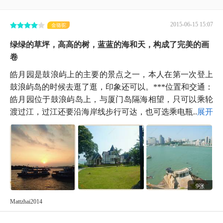
2015-06-15 15:07
金骆驼
绿绿的草坪，高高的树，蓝蓝的海和天，构成了完美的画
卷
皓月园是鼓浪屿上的主要的景点之一，本人在第一次登上
鼓浪屿岛的时候去逛了逛，印象还可以。***位置和交通：
皓月园位于鼓浪屿岛上，与厦门岛隔海相望，只可以乘轮
渡过江，过江还要沿海岸线步行可达，也可选乘电瓶...
展开
9张
Mattzhai2014