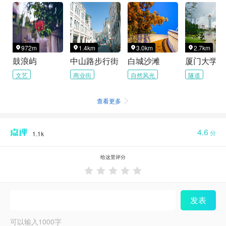
972m
1.4km
3.0km
2.7km




鼓浪屿
中山路步行街
白城沙滩
厦门大学(思明
文艺
商业街
自然风光
隧道
查看更多

4.6
分
1.1k
给这里评分





发表
可以输入
1000
字