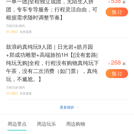
538
一单一团]全程独立成团，无陌生人拼
¥
起
团，专车专导服务；行程灵活自由，可
预 订
根据需求随时调整节奏】
万程日游-国内
可订明日
支持退票
鼓浪屿真纯玩9人团｜日光岩+皓月园
+郑成功雕塑+高端旅拍1H【[没有套路|
268
纯玩无购]全程，行程没有购物真纯玩下
¥
起
午茶，没有二次消费（如门票），真纯
预 订
玩，不尴尬。】
万程日游-国内
可订明日
支持退票
更多报价

周边景点
周边玩乐
周边购物