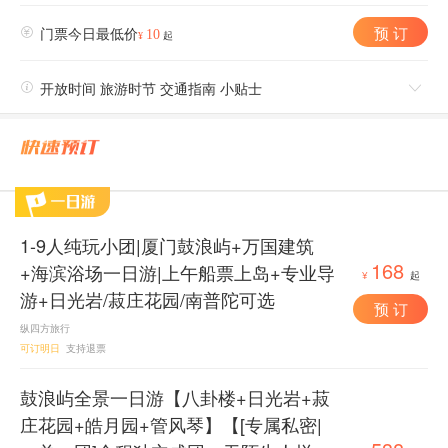
预 订

门票今日最低价
10
¥
起

开放时间 旅游时节 交通指南 小贴士

1-9人纯玩小团|厦门鼓浪屿+万国建筑
168
+海滨浴场一日游|上午船票上岛+专业导
¥
起
游+日光岩/菽庄花园/南普陀可选
预 订
纵四方旅行
可订明日
支持退票
鼓浪屿全景一日游【八卦楼+日光岩+菽
庄花园+皓月园+管风琴】【[专属私密|