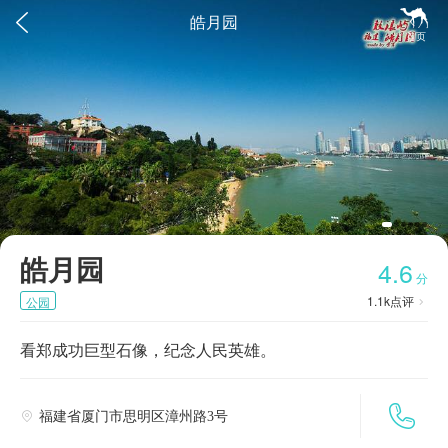


皓月园
首页
皓月园
4.6
分
1.1k
点评
公园

看郑成功巨型石像，纪念人民英雄。

福建省厦门市思明区漳州路3号
