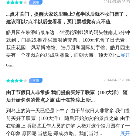
2014-05-09 05:23
实用
...点才关门，提醒大家这里晚上7点半以后就不收门票了，
建议可以7点半以后去看看，买门票感觉有点不值
皓月园在鼓浪屿最东边，坐渡轮到鼓浪屿码头往南走5分钟
就到，门票25.推荐买鼓浪屿套票，100元包含了日光岩、
菽庄花园、风琴博物馆、皓月园和国际刻字馆。皓月园主
要有一个花岗岩的郑成功雕像，面朝大海，顶天立地...
展开
Gram
2014-04-17 20:06
实用
由于节假日人非常多 我们提前买好了联票（100大洋） 随
后开始匆匆的景点之旅 由于在轮渡上 听...
到岛上的第一天已经是下午了 由于节假日人非常多 我们提
前买好了联票（100大洋） 随后开始匆匆的景点之旅 由于
在轮渡上 听那些工作人员的讲解 大概对这个皓月园有了一
个印象 原因呢 当然是 郑成功 咯。我们当时...
展开