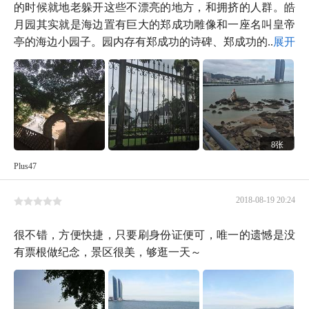
的时候就地老躲开这些不漂亮的地方，和拥挤的人群。皓
月园其实就是海边置有巨大的郑成功雕像和一座名叫皇帝
亭的海边小园子。园内存有郑成功的诗碑、郑成功的...
展开
8张
Plus47
2018-08-19 20:24
很不错，方便快捷，只要刷身份证便可，唯一的遗憾是没
有票根做纪念，景区很美，够逛一天～