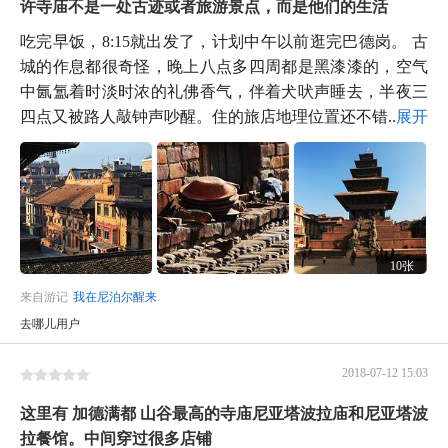
许寺庙不是一处古迹或者旅游景点，而是他们的生活
吃完早饭，8:15就出发了，计划中午以前逛完巴德岗。 古
城的作息都很奇怪，晚上八点多四周都是黑漆漆的，空气
中氤氲着时淡时浓的礼佛香气，伴着犬吠声睡去，半夜三
四点又被路人敲钟声吵醒。住的旅店地理位置还不错...
展开
10张
来自游记
我在尼泊尔醒来
去哪儿用户
2018-07-12 15:03
这里有 加德满都 山谷最高的寺庙尼亚塔波拉庙和尼亚塔波
拉餐馆。中间穿过很多店铺