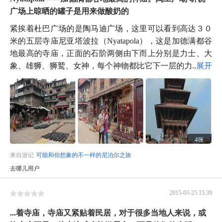
广场上晾晒的罐子是用来做酸奶的
紧挨着杜巴广场的是陶马迪广场，这里可以看到高达３０
米的五层寺庙尼亚塔波拉（Nyatapola），这是加德满都谷
地最高的寺庙，正面的石阶两侧由下而上分别是力士、大
象、雄狮、狮鹫、女神，每个神物都比它下一层的力...
展开
4张
来自游记
可能和你想象的不一样的尼泊尔之旅
去哪儿用户
2015-03-25 15:39
...着寺庙，寺庙又紧贴着民居，对于很多当地人来说，或