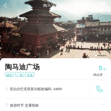


陶马迪广场
首页
陶马迪广场
5
分
28
点评
建筑
广场
寺庙


尼泊尔巴克塔普尔邮政编码: 44800


旅游时节 交通指南
