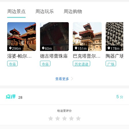
周边景点
周边玩乐
周边购物
296m
60m
151m
178m




湿婆-帕尔瓦蒂庙
德古塔蕾珠庙
巴克塔普尔王宫广场
陶器广场
寺庙
寺庙
历史遗迹
广场
查看更多

5
分
28
给这里评分




