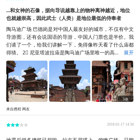
...和女神的石像，据向导说越靠上的物种离神越近，地位
也就越崇高，因此武士（人类）是地位最低的侍奉者
陶马迪广场 巴德岗是对中国人最友好的城市，不仅有中文
导游图，还有会说国语的导游，中国人门票也是半价。我
们请了一个，给我们讲解一下，免得像昨天看了什么庙都
得猜。 2⃣ 尼亚塔波拉庙是陶马迪广场里唯一的高...
展开
9张
来自携程 网友
2018-01-17 14:50
地震后很多建筑已损毁，站在五层塔上，俯瞰广场，只能