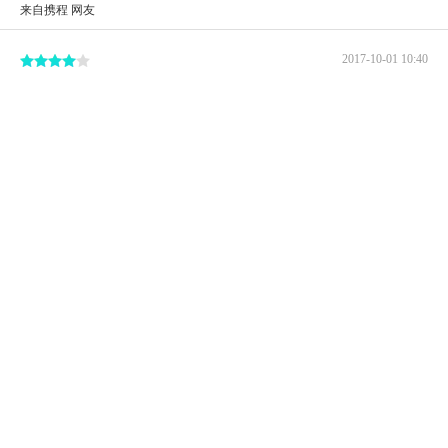
来自携程 网友
2017-10-01 10:40
曾经最繁华的地段，如今已不复当年。
来自携程 网友
2017-09-07 10:23
广场依稀可以从脑海中回放出当年繁华的盛景。
来自携程 网友
2017-05-06 18:57
这里就好像是尼泊尔的市中心，所以没有那么多的高楼大
厦，但是车流人流都很多。
来自携程 网友