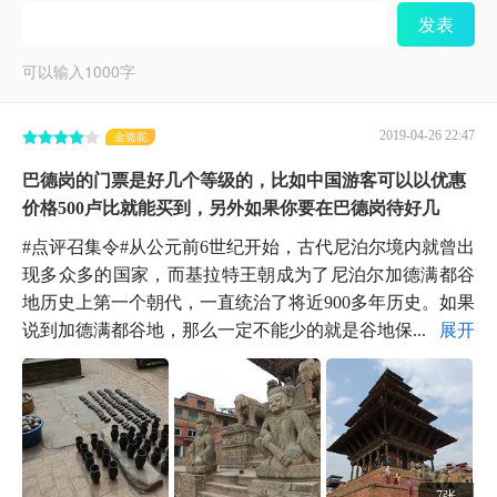
发表
可以输入
1000
字
2019-04-26 22:47
金骆驼
巴德岗的门票是好几个等级的，比如中国游客可以以优惠
价格500卢比就能买到，另外如果你要在巴德岗待好几
#点评召集令#从公元前6世纪开始，古代尼泊尔境内就曾出
现多众多的国家，而基拉特王朝成为了尼泊尔加德满都谷
地历史上第一个朝代，一直统治了将近900多年历史。如果
说到加德满都谷地，那么一定不能少的就是谷地保...
展开
7张