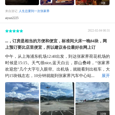
9张
来自游记
人生总要到一次张家界
aiyuzi2225
2022-02-04 00:31
...，订房是相当的方便和便宜，标准间大床一晚84块，网
上预订要比店里便宜，所以建议各位最好在网上订
中午，从上海浦东机场12:40出发，到达张家界荷花机场的
时候是15:15。天气很nice,蓝天白云，群山叠嶂，“张家界
欢迎您”几个大字引入眼帘。出机场，就能看到出租车，大
约15块钱左右，10分钟就能到张家界汽车中心站...
展开
10张