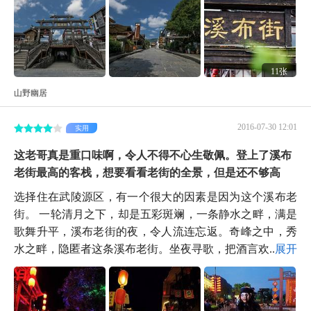
11张
山野幽居
2016-07-30 12:01
实用
这老哥真是重口味啊，令人不得不心生敬佩。登上了溪布
老街最高的客栈，想要看看老街的全景，但是还不够高
选择住在武陵源区，有一个很大的因素是因为这个溪布老
街。 一轮清月之下，却是五彩斑斓，一条静水之畔，满是
歌舞升平，溪布老街的夜，令人流连忘返。奇峰之中，秀
水之畔，隐匿者这条溪布老街。坐夜寻歌，把酒言欢...
展开