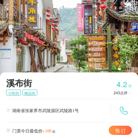


溪布街
首页
溪布街
4.2
分
243
点评
小吃街
精品街


湖南省张家界市武陵源区武陵路1号

预 订

门票今日最低价
188
¥
起