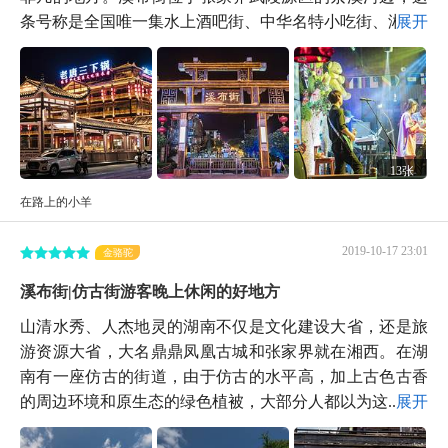
条号称是全国唯一集水上酒吧街、中华名特小吃街、湘...
展开
13张
在路上的小羊
2019-10-17 23:01
金骆驼
溪布街|仿古街游客晚上休闲的好地方
山清水秀、人杰地灵的湖南不仅是文化建设大省，还是旅
游资源大省，大名鼎鼎凤凰古城和张家界就在湘西。在湖
南有一座仿古的街道，由于仿古的水平高，加上古色古香
的周边环境和原生态的绿色植被，大部分人都以为这...
展开