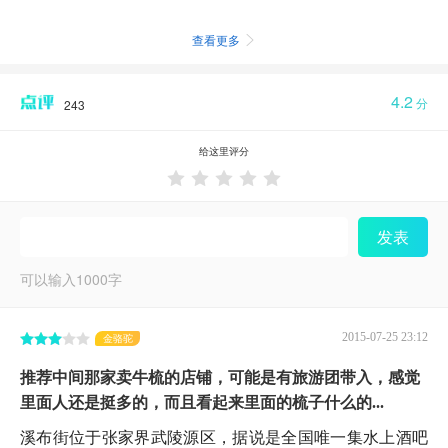
查看更多

4.2
分
243
给这里评分





发表
可以输入
1000
字
2015-07-25 23:12
金骆驼
推荐中间那家卖牛梳的店铺，可能是有旅游团带入，感觉
里面人还是挺多的，而且看起来里面的梳子什么的...
溪布街位于张家界武陵源区，据说是全国唯一集水上酒吧