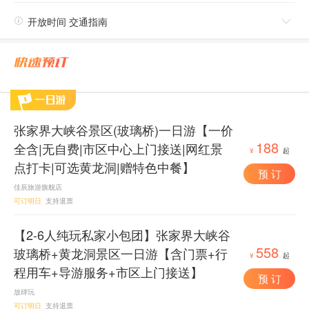

开放时间 交通指南

张家界大峡谷景区(玻璃桥)一日游【一价
188
全含|无自费|市区中心上门接送|网红景
¥
起
点打卡|可选黄龙洞|赠特色中餐】
预 订
佳辰旅游旗舰店
可订明日
支持退票
【2-6人纯玩私家小包团】张家界大峡谷
558
玻璃桥+黄龙洞景区一日游【含门票+行
¥
起
程用车+导游服务+市区上门接送】
预 订
放肆玩
可订明日
支持退票