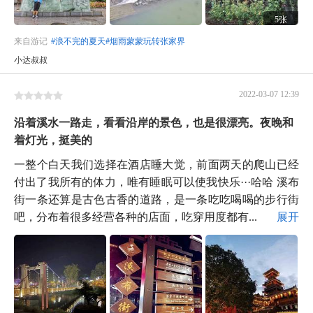
5张
来自游记
#浪不完的夏天#烟雨蒙蒙玩转张家界
小达叔叔
2022-03-07 12:39
沿着溪水一路走，看看沿岸的景色，也是很漂亮。夜晚和
着灯光，挺美的
一整个白天我们选择在酒店睡大觉，前面两天的爬山已经
付出了我所有的体力，唯有睡眠可以使我快乐···哈哈 溪布
街一条还算是古色古香的道路，是一条吃吃喝喝的步行街
吧，分布着很多经营各种的店面，吃穿用度都有...
展开