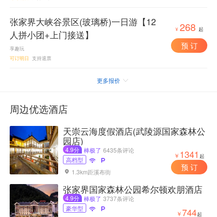
张家界大峡谷景区(玻璃桥)一日游【12
268
¥
起
人拼小团+上门接送】
预 订
享趣玩
可订明日
支持退票
更多报价

周边优选酒店
天崇云海度假酒店(武陵源国家森林公
园店)
4.9分
棒极了
6435条评论
1341
￥
起
高档型


预 订
1.3km距溪布街

张家界国家森林公园希尔顿欢朋酒店
4.9分
棒极了
3737条评论
豪华型


744
￥
起