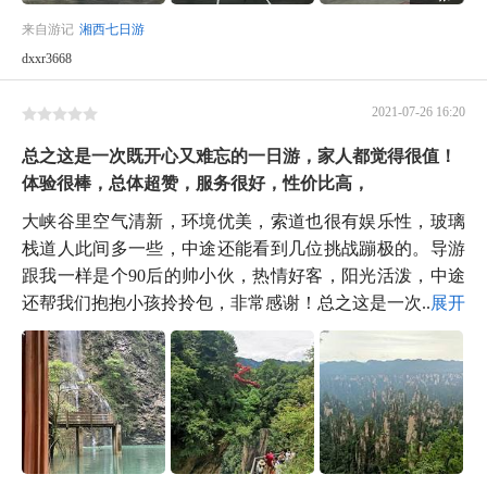
来自游记
湘西七日游
dxxr3668
2021-07-26 16:20
总之这是一次既开心又难忘的一日游，家人都觉得很值！
体验很棒，总体超赞，服务很好，性价比高，
大峡谷里空气清新，环境优美，索道也很有娱乐性，玻璃
栈道人此间多一些，中途还能看到几位挑战蹦极的。导游
跟我一样是个90后的帅小伙，热情好客，阳光活泼，中途
还帮我们抱抱小孩拎拎包，非常感谢！总之这是一次...
展开