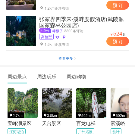
预 订
1.2km距溪布街

张家界四季来·溪畔度假酒店(武陵源
国家森林公园店)
4.9分
棒极了
3300条评论
524
￥
起
高档型


预 订
1.6km距溪布街

查看更多

周边景点
周边玩乐
周边购物
2.7km
3.0km
592m
602m




宝峰湖景区
天台景区
百龙电梯
索溪峪
江河湖泊
户外拓展
赏叶