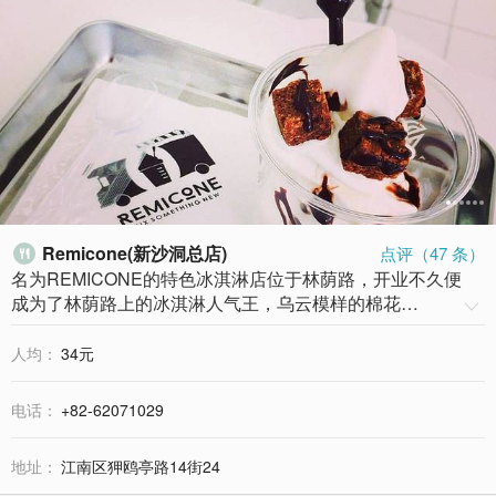
Remicone(新沙洞总店)
点评（
47
条）

名为REMICONE的特色冰淇淋店位于林荫路，开业不久便
成为了林荫路上的冰淇淋人气王，乌云模样的棉花…

人均：
34元
电话：
+82-62071029
地址：
江南区狎鸥亭路14街24