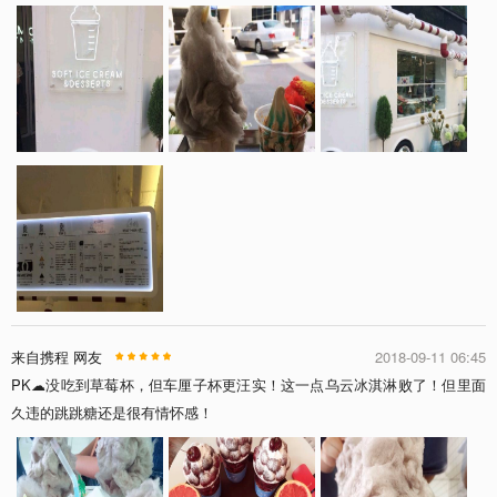
来自携程 网友
2018-09-11 06:45
PK☁️没吃到草莓杯，但车厘子杯更汪实！这一点乌云冰淇淋败了！但里面
久违的跳跳糖还是很有情怀感！