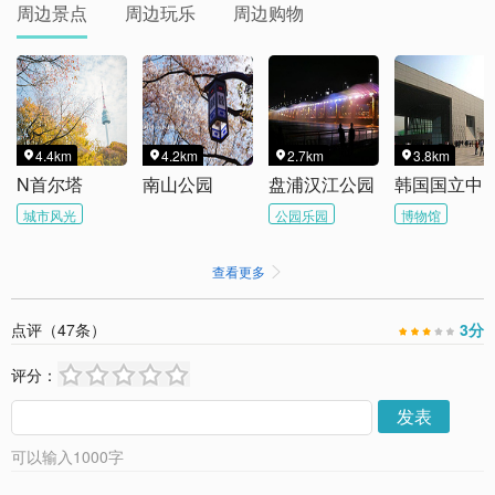
周边景点
周边玩乐
周边购物
4.4km
4.2km
2.7km
3.8km




N首尔塔
南山公园
盘浦汉江公园
韩国国立中央
城市风光
公园乐园
博物馆
查看更多

点评（
47
条）
3
分
评分：
发表
可以输入
1000
字