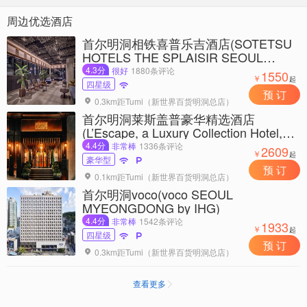
周边优选酒店
首尔明洞相铁喜普乐吉酒店(SOTETSU
HOTELS THE SPLAISIR SEOUL
MYEONG-DONG)
4.3分
很好
1880条评论
1550
￥
起
四星级

预 订
0.3km距Tumi（新世界百货明洞总店）

首尔明洞莱斯盖普豪华精选酒店
(L’Escape, a Luxury Collection Hotel,
Seoul Myeongdong)
4.4分
非常棒
1336条评论
2609
￥
起
豪华型


预 订
0.1km距Tumi（新世界百货明洞总店）

首尔明洞voco(voco SEOUL
MYEONGDONG by IHG)
4.4分
非常棒
1542条评论
1933
￥
起
四星级


预 订
0.3km距Tumi（新世界百货明洞总店）

查看更多
