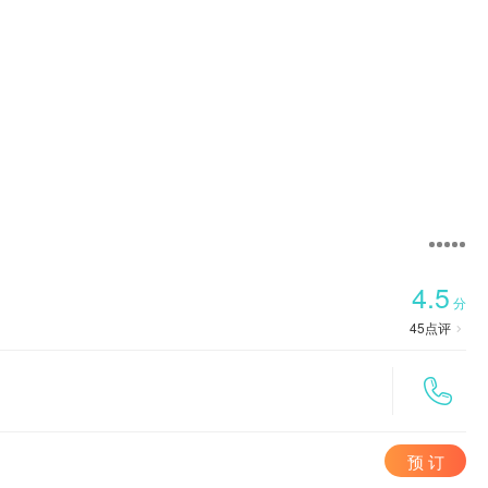

首页
4.5
分
45
点评


预 订