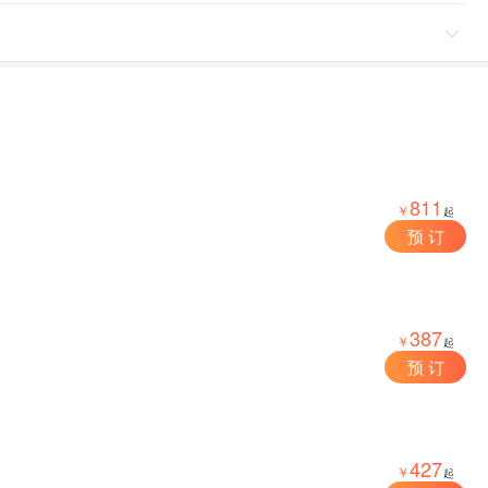

811
￥
起
预 订
387
￥
起
预 订
427
￥
起