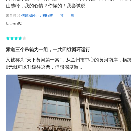
山越岭，我的心情？你懂的！我尝试说...
来自游记
锵锵穆民行：初行陕——甘——川
Urmvera92
索道三个吊箱为一组，一共四组循环运行
又被称为“天下黄河第一索”，从兰州市中心的黄河南岸，横
0元就可以升级往返票，但想深度游...