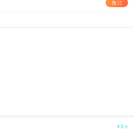
预 订
4.5
分