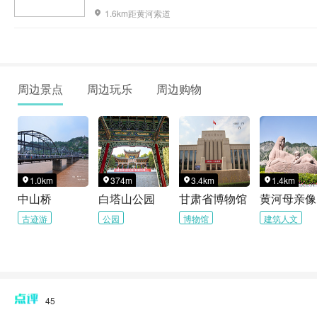
1.6km距黄河索道

周边景点
周边玩乐
周边购物
1.0km
374m
3.4km
1.4km




中山桥
白塔山公园
甘肃省博物馆
黄河母亲像
古迹游
公园
博物馆
建筑人文
45