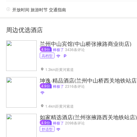

开放时间 旅游时节 交通指南
周边优选酒店
兰州中山宾馆(中山桥张掖路商业街店)
4.9分
棒极了
3436条评论
高档型


1.3km距黄河索道

坤逸·精品酒店(兰州中山桥西关地铁站店
4.9分
棒极了
2316条评论

1.4km距黄河索道

如家精选酒店(兰州张掖路西关地铁站店)
4.9分
棒极了
2098条评论
舒适型
