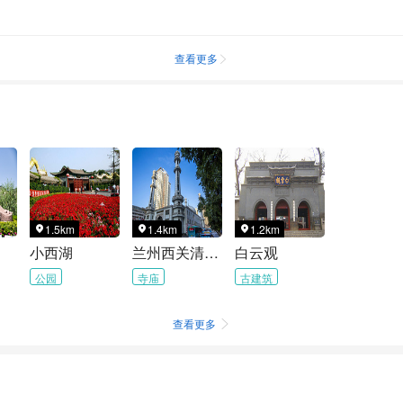
查看更多

1.5km
1.4km
1.2km



小西湖
兰州西关清真大寺
白云观
公园
寺庙
古建筑
查看更多
