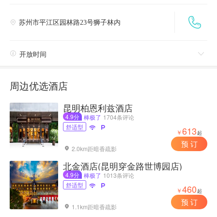

苏州市平江区园林路23号狮子林内


开放时间

周边优选酒店
昆明柏恩利兹酒店
4.9分
棒极了
1704条评论
舒适型


613
￥
起
预 订
2.0km距暗香疏影

北金酒店(昆明穿金路世博园店)
4.9分
棒极了
1013条评论
舒适型


460
￥
起
预 订
1.1km距暗香疏影
