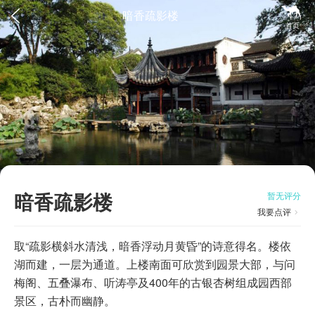


暗香疏影楼
首页
暗香疏影楼
暂无评分
我要点评

取“疏影横斜水清浅，暗香浮动月黄昏”的诗意得名。楼依
湖而建，一层为通道。上楼南面可欣赏到园景大部，与问
梅阁、五叠瀑布、听涛亭及400年的古银杏树组成园西部
景区，古朴而幽静。