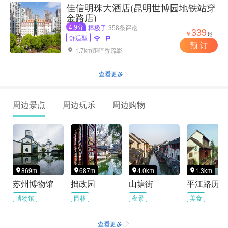
佳信明珠大酒店(昆明世博园地铁站穿
金路店)
4.9分
棒极了
358条评论
339
￥
起
舒适型


预 订
1.7km距暗香疏影

查看更多

周边景点
周边玩乐
周边购物
869m
687m
4.0km
1.3km




苏州博物馆
拙政园
山塘街
博物馆
园林
夜景
美食
查看更多
