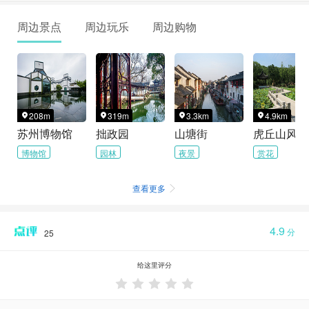
周边景点
周边玩乐
周边购物
208m
319m
3.3km
4.9km




苏州博物馆
拙政园
山塘街
博物馆
园林
夜景
赏花
查看更多

4.9
分
25
给这里评分




