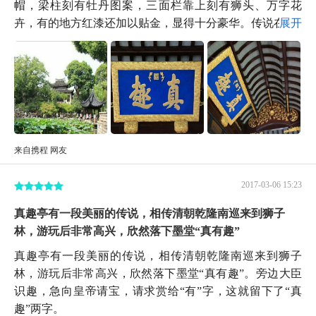
帽，梁柱刻有牡丹图案，三面栏靠上刻有狮头、万字花
卉，有的地方红漆还加以贴金，显得十分豪华。传说在...
展开
来自携程 网友
2017-03-06 15:23
真趣亭有一段美丽的传说，相传清朝乾隆南巡来到狮子
林，游玩后非常高兴，欣然落下墨堂“真有趣”
真趣亭有一段美丽的传说，相传清朝乾隆南巡来到狮子
林，游玩后非常高兴，欣然落下墨堂“真有趣”。旁边大臣
识趣，急向皇帝请宝，请求赏给“有”字，这就留下了“真
趣”两字。