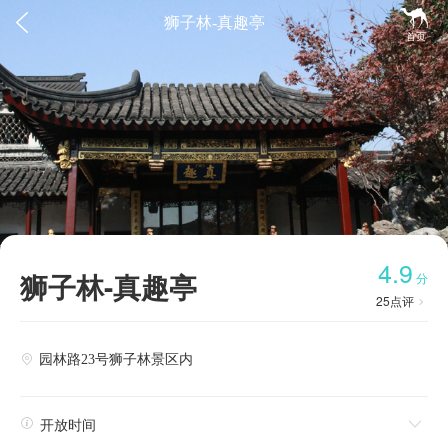


狮子林-真趣亭
首页
4.9
狮子林-真趣亭
分
25
点评

园林路23号狮子林景区内


开放时间
