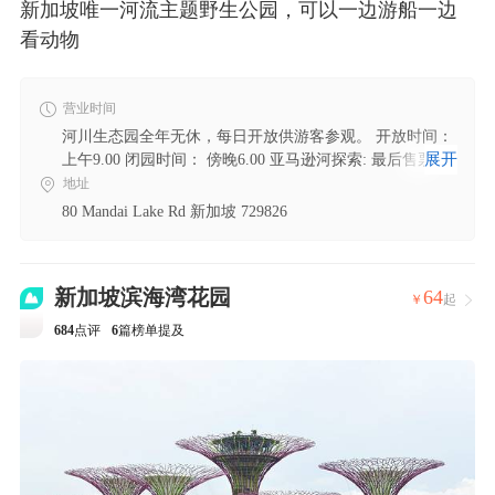
新加坡唯一河流主题野生公园，可以一边游船一边
看动物
营业时间
河川生态园全年无休，每日开放供游客参观。 开放时间：
展开
上午9.00 闭园时间： 傍晚6.00 亚马逊河探索: 最后售票:下
午3.29 | 最后游船: 下午4.30 河川生态游船: 最后售票:下午
地址
5.00 | 最后游船:下午5.30
80 Mandai Lake Rd 新加坡 729826
新加坡滨海湾花园
64
￥
起

684
点评
6
篇榜单提及