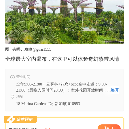
图 | 去哪儿攻略@guai1555
全球最大室内瀑布，在这里可以体验奇幻热带风情
营业时间
全年9:00-21:00；云雾林+花穹+ocbc空中走道：9:00-
展开
21:00（最晚入园时间20:00）；室外花园开放时间：
5:00am-2:00pm；远东儿童乐园：周二-周五10:00-19:00；
地址
周末及假期：9:00-21:00。
18 Marina Gardens Dr, 新加坡 018953
预订