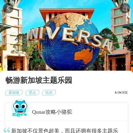


畅游新加坡主题乐园
新加坡
景点
玩乐
8.1W
浏览
Qunar攻略小骆驼
新加披不仅景色超美，而且还拥有很多主题乐