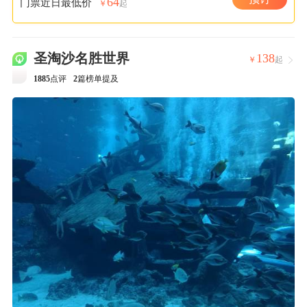
64
门票近日最低价
￥
起
圣淘沙名胜世界
138
￥
起

1885
点评
2
篇榜单提及