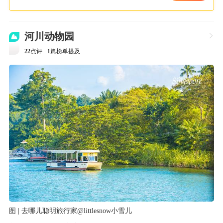
河川动物园

22
点评
1
篇榜单提及
图 | 去哪儿聪明旅行家@littlesnow小雪儿