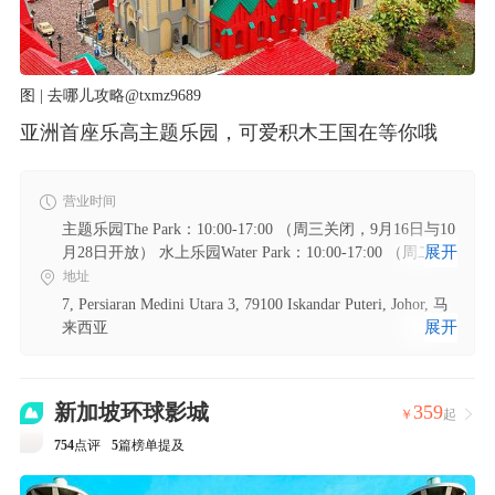
图 | 去哪儿攻略@txmz9689
亚洲首座乐高主题乐园，可爱积木王国在等你哦
营业时间
主题乐园The Park：10:00-17:00 （周三关闭，9月16日与10
展开
月28日开放） 水上乐园Water Park：10:00-17:00 （周二关
闭） 水族馆Sea Life：10:00-18:00
地址
7, Persiaran Medini Utara 3, 79100 Iskandar Puteri, Johor, 马
展开
来西亚
新加坡环球影城
359
￥
起

754
点评
5
篇榜单提及