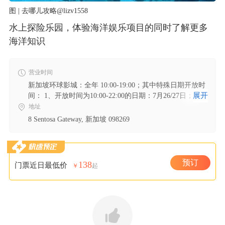
图 | 去哪儿攻略@lizv1558
水上探险乐园，体验海洋娱乐项目的同时了解更多
海洋知识
营业时间
新加坡环球影城：全年 10:00-19:00；其中特殊日期开放时
展开
间： 1、开放时间为10:00-22:00的日期：7月26/27日；8月
3/9/10/11日。 2、开放时间为10:00-20:00的日期：7月的周
地址
一/二/三/四/日；8月1/4/5/6/7/8/12/13/14/15/16/18/24日；
8 Sentosa Gateway, 新加坡 098269
4、开放时间为10:00-18:00的日期：8月2/26/27/28/29/30/31
日和整个9月 。 此开放时间仅供参考，景区可能临时变更
开放时间，具体开放时间请以景区当天安排为准。 S.E.A.
海洋馆：全年 10:00-19:00；其中特殊日期开放时间： 开放
预订
138
门票近日最低价
￥
起
时间为10:00-18:00的日期：8月17、21日；10月24日 此开
放时间仅供参考，景区可能临时变更开放时间，具体开放
时间请以景区当天安排为准；。 水上探险乐园：全年
10:00-18:00。 海豚园：全年 10:00-18:00。 海事博物馆：
全年 10:00-19:00；其中特殊开放时间为10:00-18:00的日
期：5月26日和6月22日。 此开放时间仅供参考，景区可能