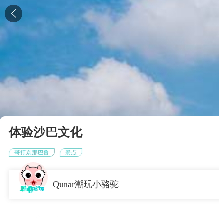

体验沙巴文化
哥打京那巴鲁
景点
Qunar潮玩小骆驼