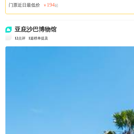
194
门票近日最低价
￥
起
亚庇沙巴博物馆
12
点评
1
篇榜单提及