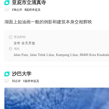
亚庇市立清真寺
156
点评
8
篇榜单提及
湖面上如油画一般的倒影和建筑本身交相辉映
营业时间
全年 全天开放
地址
Jalan Pasir, Jalan Teluk Likas, Kampung Likas, 88400 Kota Kina
沙巴大学
55
点评
1
篇榜单提及