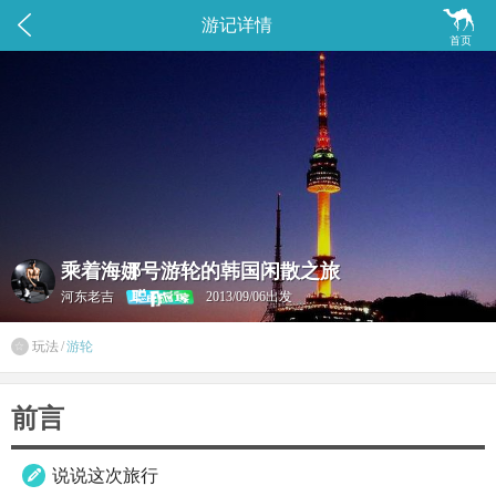


游记详情
首页
乘着海娜号游轮的韩国闲散之旅
河东老吉
2013/09/06出发
玩法
/
游轮

前言
说说这次旅行
