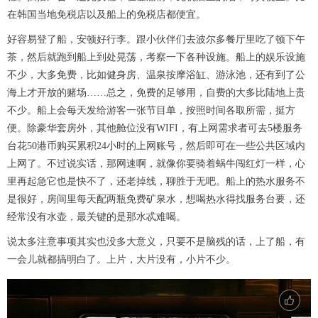
在韩国当地免税店以及船上的免税店都便宜。
好容易登了船，安顿好行李。跟小伙伴们去波尔多餐厅里吃了顿下午
茶，然后就跑到船上到处晃荡，考察一下各种设施。船上的娱乐设施
不少，大多免费，比如健身房、温泉按摩浴缸、游泳池，还有到了公
海上才开放的赌场……总之，免费的足够用，自费的大多比陆地上贵
不少。船上会每天发给游客一张节目单，按照时间各取所需，挺方
便。除豪华套房外，其他舱位没有WIFI，有上网需求者可去5楼服务
台花50港币购买累积24小时的上网账号，然后即可在一些公共区域内
上网了。不过说实话，那网速啊，就像你要骑着蜗牛闯红灯一样，心
里再起急它也是快不了，还老掉线，聊胜于无吧。船上的热水服务不
是很好，房间里每天配两瓶免费矿泉水，想喝热水得找服务台要，还
经常没有水壶，最关键的是那水忒难喝。
说太多注意事项其实也没多大意义，只要不是脑残的话，上了船，有
一会儿就都搞明白了。上片，大片没有，小片不少。