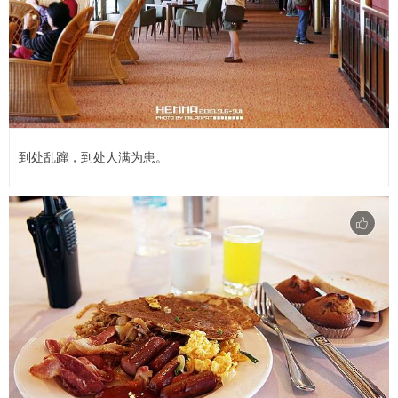
到处乱蹿，到处人满为患。