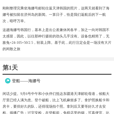
刚刚整理完乘坐海娜号邮轮往返天津韩国的照片，这两天就看到了海
娜号被扣留在济州岛的新闻。一算日子，恰是我们返航后的下一航
次，暗呼万幸。
这趟海娜号韩国行，基本上是出公差兼休闲各半，加之一向对韩国不
太感冒，因此，以往那种行摄前的劲头几乎没有。设备也精简了，无
敌兔+24-105+50/2.5，轻装上阵。基于此，此行注定会是一场没有大片
的闲散之旅
第1天
登船——海娜号

闲话少提。9月6号中午和小伙伴们抵达东疆港天津邮轮母港，候船大
厅里已经人满为患。登个破船，比上飞机麻烦多了。拿护照换船卡和
房卡，要排好久的队，还得现场拍个照。拿到后又要等好久才去安
检。插播广告：过完安检，在登船前，免税店里的烟，可真便宜。比